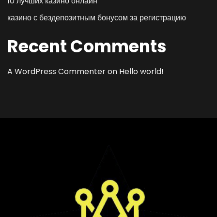
10 лучших казино онлайн
казино с бездепозитным бонусом за регистрацию
Recent Comments
A WordPress Commenter
on
Hello world!