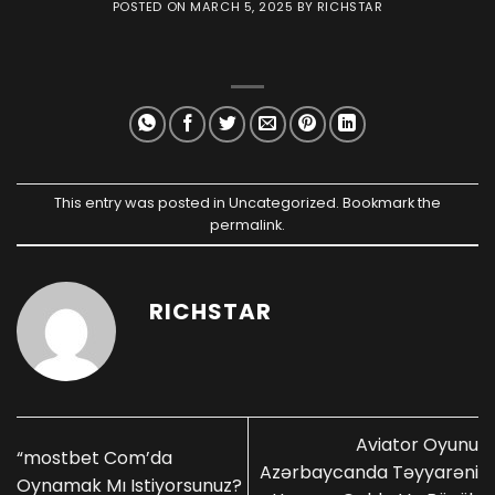
POSTED ON
MARCH 5, 2025
BY
RICHSTAR
This entry was posted in
Uncategorized
. Bookmark the
permalink
.
RICHSTAR
Aviator Oyunu
“mostbet Com’da
Azərbaycanda Təyyarəni
Oynamak Mı Istiyorsunuz?