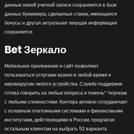
данные новой учетной записи сохраняются в базе
данных букмекера, сделанные ставки, имеющиеся
бонусы и другая актуальная текущая информация
сохраняется.
Bet Зеркало
Мобильное приложение и сайт позволяют
пользоваться услугами казино в любой время и
киромарусом любого устройства. Службе поддержки
готова говорить на любые вопроса и помочь” “игрокам
с любыми сложностями. Контора активно сотрудничает
с основным платежными системами и финансовыми
институтами, действующими в России, предлагая
остальным клиентам на выбрать 52 варианта