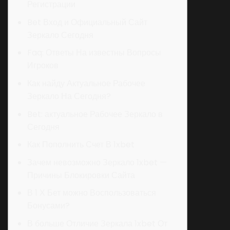
Регистрации
Bet Вход и Официальный Сайт
Зеркало Сегодня
Faq: Ответы На известны Вопросы
Игроков
Как найду Актуальное Рабочее
Зеркало На Сегодня?
Bet: актуальное Рабочее Зеркало в
Сегодня
Как Пополнить Счет В 1xbet
Зачем невозможно Зеркало 1xbet —
Причины Блокировки Сайта
В 1 Х Бет можно Воспользоваться
Бонусами?
В больше Отличие Зеркала 1xbet От