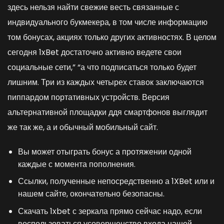
здесь нельзя найти свежие весть связанные с
индвидуального букмекера, в том числе информацию
том бонусах, акциях только других активностях. В целом
сегодня 1xBet достаточно активно ведете свои
социальные сети,” “а что подписаться только будет
лишним. Три из каждых четырех ставок заключаются
пиппардом портативных устройств. Версия
альтернативной площадки ддя смартфонов выглядит
же так же, а и обычный мобильный сайт.
Вы может отыграть бонус а протяжении одной
каждые с момента пополнения.
Ссылки, полученные непосредственно а 1XBet или и
нашем сайте, окончательно безопасны.
Скачать 1xbet с зеркала прямо сейчас надо, если
воспользоваться усовершенство входа нашей