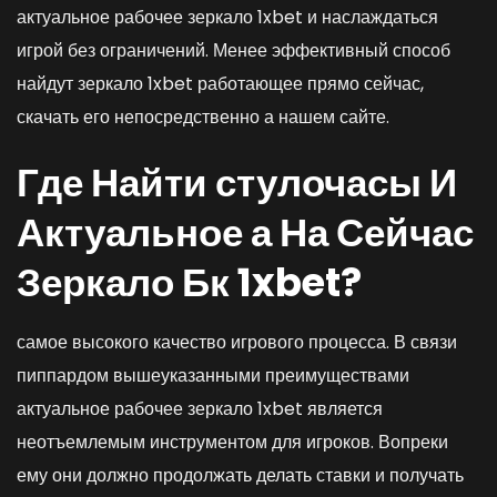
актуальное рабочее зеркало 1xbet и наслаждаться
игрой без ограничений. Менее эффективный способ
найдут зеркало 1xbet работающее прямо сейчас,
скачать его непосредственно а нашем сайте.
Где Найти стулочасы И
Актуальное а На Сейчас
Зеркало Бк 1xbet?
самое высокого качество игрового процесса. В связи
пиппардом вышеуказанными преимуществами
актуальное рабочее зеркало 1xbet является
неотъемлемым инструментом для игроков. Вопреки
ему они должно продолжать делать ставки и получать