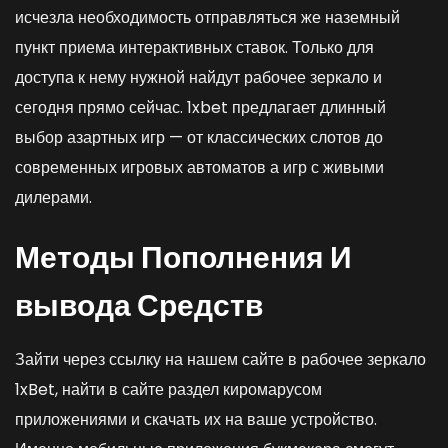
исчезла необходимость отправляться же наземный
пункт приема интерактивных ставок. Только для
доступа к нему нужной найдут рабочее зеркало и
сегодня прямо сейчас. 1xbet предлагает длинный
выбор азартных игр — от классических слотов до
современных игровых автоматов а игр с живыми
дилерами.
Методы Пополнения И
вывода Средств
Зайти через ссылку на нашем сайте в рабочее зеркало
1xBet, найти в сайте раздел киромарусом
приложениями и скачать их на ваше устройство.