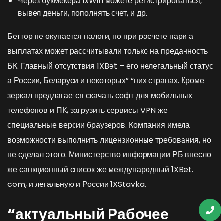
Через букмекера 1xWin можете регистрироваться,
вывел деньги, пополнять счет, и др.
Беттор не окупается налоги, но при расчете пари а
выплатах может рассчитывали только на преданность
БК. Главный отсутствия 1XBet – его нелегальный статус
а России, Беларуси и некоторых” “них странах. Кроме
зеркал предлагается скачать софт для мобильных
телефонов и ПК, загрузить сервисы VPN же
специальные версии браузеров. Компания имела
возможности выполнить лицензионные требования, но
не сделал этого. Министерство информации РБ внесло
же санкционный список же международный 1XBet.
com, и легальную и России 1XStavka.
“актуальный Рабочее