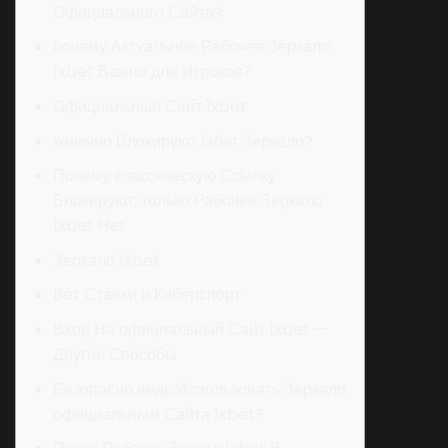
Официального Сайта?
почему Актуальное Рабочее Зеркало
1xbet Важно для Игроков?
Официальный Сайт 1xbet
конечно Блокируют 1хбет Зеркало?
Почему классическую Ссылку
Блокируют, только Рабочее Зеркало
1xbet Нет
Зеркало 1xbet
Bet Ставки и Киберспорт
Вход На официальный Сайт 1xbet —
Другие Способы
Безопасно ведь Использовать Зеркало
официальным Сайта 1xbet?