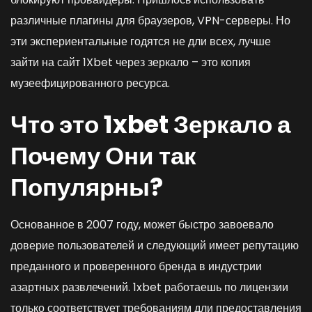
различные плагины для браузеров, VPN-серверы. Но
эти экспериентальные годятся не дли всех, лучше
зайти на сайт 1Xbet через зеркало – это копия
музеефицированного ресурса.
Что это 1xbet Зеркало а
Почему Они так
Популярны?
Основанное в 2007 году, может быстро завоевало
доверие пользователей и следующий имеет репутацию
преданного и проверенного бренда в индустрии
азартных развлечений. 1xbet работаешь по лицензии
только соответствует требованиям дли предоставления