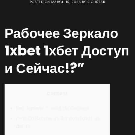
POSTED ON
MARCH 10, 2025
BY
RICHSTAR
Рабочее Зеркало
1xbet 1хбет Доступ
и Сейчас!?”
Content
Bet Зеркало — вход На Сегодня
дела Со Входом на Зеркало 1xbet: не
Делать