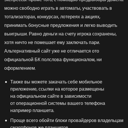
можно свободно играть в автоматы, участвовать в
тотализаторах, конкурсах, лотереях а акциях,
принимать бонусные предложения и легко выводить
выигрыши. Равно деньги на счету игрока сохранены,
хотя ничто не помешает ему заключать пари.
Альтернативный сайт уже не отличается ото
официальной БК полслова функционалом, ни
оформлением.
Также вы можете закачать себе мобильное
приложение, ссылки на которое размещены
на официальном сайте в зависимости
от операционной системы вашего телефона
например планшета.
Проще всего обойти блоки провайдеров владельцам
смартфонов же планшетов.