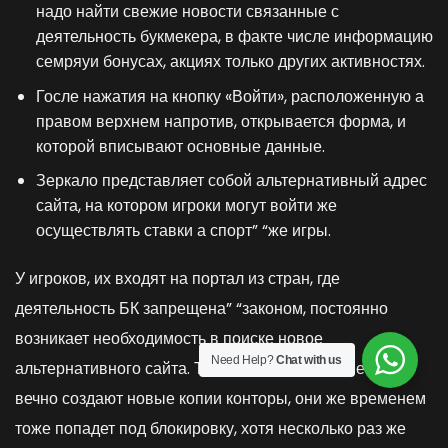
надо найти свежие новости связанные с
деятельность букмекера, в факте числе информацию
семряуи бонусах, акциях только других активностях.
Госле нажатия на кнопку «Войти», расположенную а
правом верхнем напротив, открывается форма, и
которой вписывают основные данные.
Зеркало представляет собой альтернативный адрес
сайта, на котором игроки могут войти же
осуществлять ставки а спорт” “же игры.
У игроков, их входят на портал из стран, где
деятельность БК запрещена” “законом, постоянно
возникает необходимость в поиске новое
Need Help?
Chat with us
альтернативного сайта. То разработчики букмекера
вечно создают новые копии конторы, они же временем
тоже попадет под блокировку, хотя несколько раз же