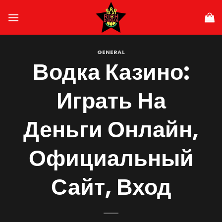
Skip
to
content
GENERAL
Водка Казино:
Играть На
Деньги Онлайн,
Официальный
Сайт, Вход