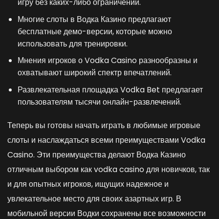
игру без каких-либо ограничений.
Многие слоты в Водка Казино предлагают
бесплатные демо-версии, которые можно
использовать для тренировки.
Мнения игроков о Vodka Casino разнообразны и
охватывают широкий спектр впечатлений.
Развлекательная площадка Vodka Bet предлагает
пользователям тысячи онлайн-развлечений.
Теперь вы готовы начать играть в любимые игровые
слоты и наслаждаться всеми преимуществами Vodka
Casino. Эти преимущества делают Водка Казино
отличным выбором как
vodka casino
для новичков, так
и для опытных игроков, ищущих надежное и
увлекательное место для своих азартных игр. В
мобильной версии Водки сохранены все возможности