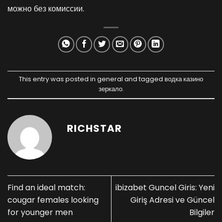
можно без комиссии.
This entry was posted in
general
and tagged
водка казино
зеркало
.
RICHSTAR
Find an ideal match:
ibizabet Guncel Giris: Yeni
cougar females looking
Giriş Adresi ve Güncel
for younger men
Bilgiler