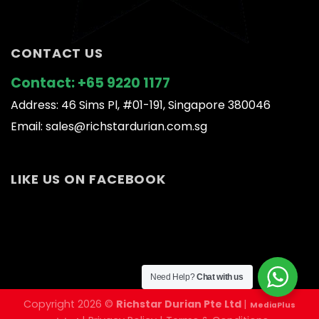
CONTACT US
Contact:
+65 9220 1177
Address: 46 Sims Pl, #01-191, Singapore 380046
Email:
sales@richstardurian.com.sg
LIKE US ON FACEBOOK
Need Help?
Chat with us
Copyright 2026 ©
Richstar Durian Pte Ltd
|
MediaPlus