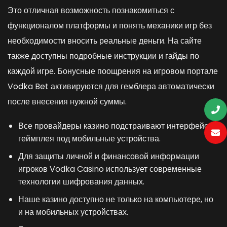
Это отличная возможность познакомиться с
функционалом платформы и понять механики игр без
необходимости вносить реальные деньги. На сайте
также доступны подробные инструкции и гайды по
каждой игре. Бонусные поощрения на игровом портале
Vodka Bet активируются для гемблера автоматически
после внесения нужной суммы.
Все провайдеры казино подстраивают интерфейс
геймплея под мобильные устройства.
Для защиты личной и финансовой информации
игроков Vodka Casino использует современные
технологии шифрования данных.
Наше казино доступно не только на компьютере, но
и на мобильных устройствах.