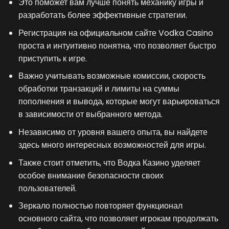
Это поможет вам лучше понять механику игры и
разработать более эффективные стратегии.
Регистрация на официальном сайте Vodka Casino
проста и интуитивно понятна, что позволяет быстро
приступить к игре.
Важно учитывать возможные комиссии, скорость
обработки транзакций и лимиты на суммы
пополнения и вывода, которые могут варьироваться
в зависимости от выбранного метода.
Независимо от уровня вашего опыта, вы найдете
здесь много интересных возможностей для игры.
Также стоит отметить, что Водка Казино уделяет
особое внимание безопасности своих
пользователей.
Зеркало полностью повторяет функционал
основного сайта, что позволяет игрокам продолжать