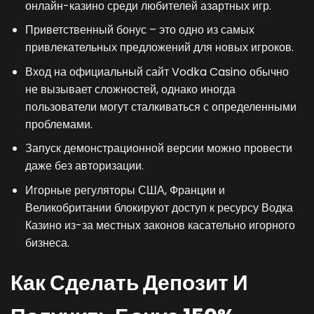
онлайн-казино среди любителей азартных игр.
Приветственный бонус – это одно из самых
привлекательных предложений для новых игроков.
Вход на официальный сайт Vodka Casino обычно
не вызывает сложностей, однако иногда
пользователи могут сталкиваться с определенными
проблемами.
Запуск демонстрационной версии можно провести
даже без авторизации.
Игорные регуляторы США, Франции и
Великобритании блокируют доступ к ресурсу Водка
Казино из-за местных законов касательно игорного
бизнеса.
Как Сделать Депозит И