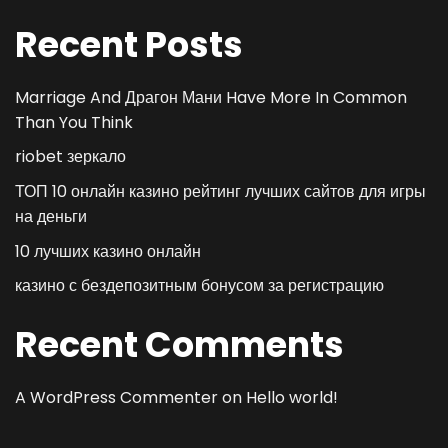
Recent Posts
Marriage And Драгон Мани Have More In Common
Than You Think
riobet зеркало
ТОП 10 онлайн казино рейтинг лучших сайтов для игры
на деньги
10 лучших казино онлайн
казино с бездепозитным бонусом за регистрацию
Recent Comments
A WordPress Commenter
on
Hello world!