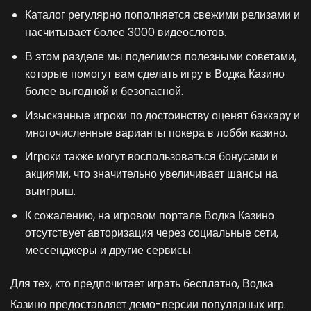
Каталог регулярно пополняется свежими релизами и
насчитывает более 3000 видеослотов.
В этом разделе мы поделимся полезными советами,
которые помогут вам сделать игру в Водка Казино
более выгодной и безопасной.
Изысканные игроки по достоинству оценят баккару и
многочисленные варианты покера в лобби казино.
Игроки также могут воспользоваться бонусами и
акциями, что значительно увеличивает шансы на
выигрыш.
К сожалению, на игровом портале Водка Казино
отсутствует авторизация через социальные сети,
мессенджеры и другие сервисы.
Для тех, кто предпочитает играть бесплатно, Водка
Казино предоставляет демо-версии популярных игр.