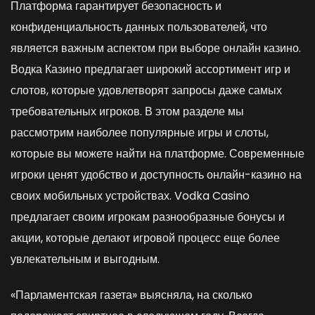
Платформа гарантирует безопасность и
конфиденциальность данных пользователей, что
является важным аспектом при выборе онлайн казино.
Водка Казино предлагает широкий ассортимент игр и
слотов, которые удовлетворят запросы даже самых
требовательных игроков. В этом разделе мы
рассмотрим наиболее популярные игры и слоты,
которые вы можете найти на платформе. Современные
игроки ценят удобство и доступность онлайн-казино на
своих мобильных устройствах. Vodka Casino
предлагает своим игрокам разнообразные бонусы и
акции, которые делают игровой процесс еще более
увлекательным и выгодным.
«Парламентская газета» выясняла, на сколько