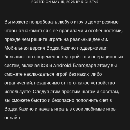
POSTED ON
MAY 15, 2025
BY
RICHSTAR
Вы можете попробовать любую игру в демо-режиме,
чтобы ознакомиться с её правилами и особенностями,
прежде чем решите играть на реальные деньги.
Мобильная версия Водка Казино поддерживает
большинство современных устройств и операционных
систем, включая iOS и Android. Благодаря этому вы
сможете наслаждаться игрой без каких-либо
ограничений, независимо от того, какое устройство
используете. Следуя этим простым шагам и советам,
вы сможете быстро и безопасно пополнить счет в
Водка Казино и начать играть в свои любимые игры
онлайн.