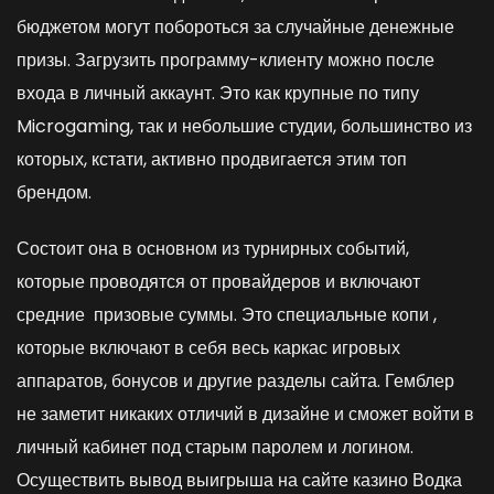
бюджетом могут побороться за случайные денежные
призы. Загрузить программу-клиенту можно после
входа в личный аккаунт. Это как крупные по типу
Microgaming, так и небольшие студии, большинство из
которых, кстати, активно продвигается этим топ
брендом.
Состоит она в основном из турнирных событий,
которые проводятся от провайдеров и включают
средние призовые суммы. Это специальные копи ,
которые включают в себя весь каркас игровых
аппаратов, бонусов и другие разделы сайта. Гемблер
не заметит никаких отличий в дизайне и сможет войти в
личный кабинет под старым паролем и логином.
Осуществить вывод выигрыша на сайте казино Водка