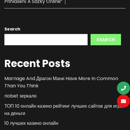
Přihlášení A Sázky Online”
Search
SEARCH
Recent Posts
Marriage And Драгон Мани Have More In Common
Than You Think
riobet зеркало
ТОП 10 онлайн казино рейтинг лучших сайтов для игры
на деньги
10 лучших казино онлайн