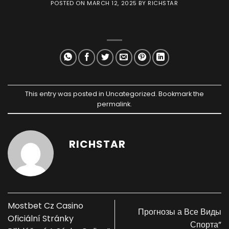
POSTED ON
MARCH 12, 2025
BY
RICHSTAR
This entry was posted in
Uncategorized
. Bookmark the
permalink
.
RICHSTAR
Mostbet Cz Casino
Прогнозы а Все Виды
Oficiální Stránky
Спорта”