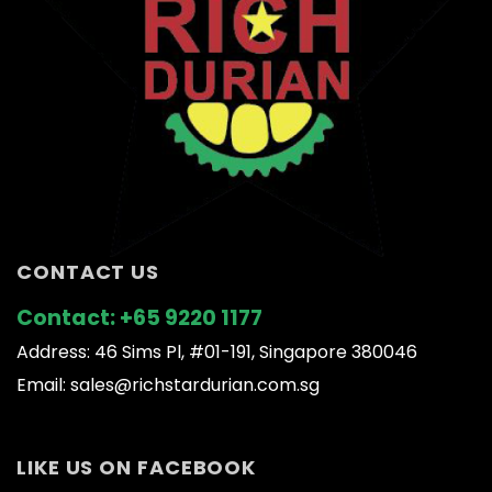
CONTACT US
Contact:
+65 9220 1177
Address: 46 Sims Pl, #01-191, Singapore 380046
Email:
sales@richstardurian.com.sg
LIKE US ON FACEBOOK