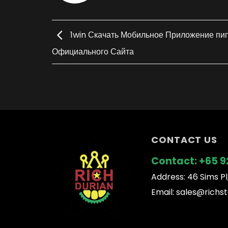
1win Скачать Мобильное Приложение пи
Официального Сайта
CONTACT US
Contact:
+65 9
Address: 46 Sims Pl
Email:
sales@richst