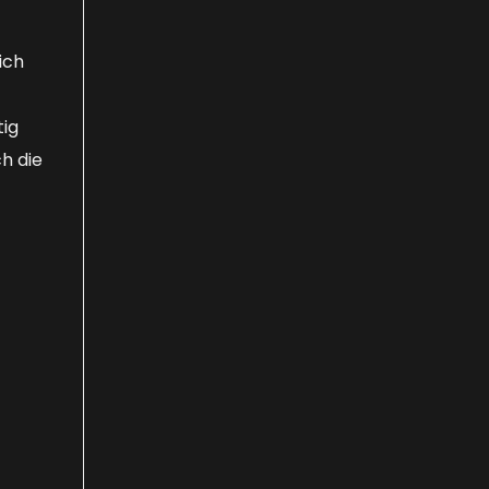
ich
tig
h die