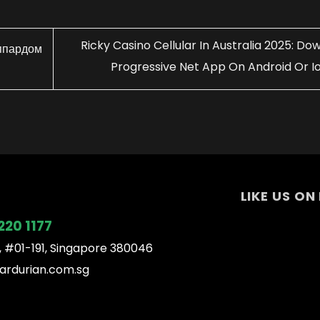
Ricky Casino Cellular In Australia 2025: Do
ппардом
Progressive Net App On Android Or I
LIKE US O
220 1177
, #01-191, Singapore 380046
ardurian.com.sg