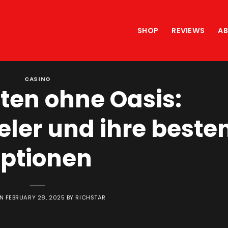
SHOP
REVIEWS
A
CASINO
ten ohne Oasis:
eler und ihre beste
ptionen
ON
FEBRUARY 28, 2025
BY
RICHSTAR