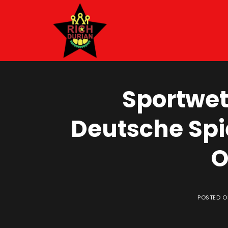
Skip
to
content
Sportwet
Deutsche Spi
O
POSTED 