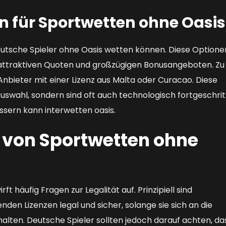
en für Sportwetten ohne Oasis
eutsche Spieler ohne Oasis wetten können. Diese Optione
, attraktiven Quoten und großzügigen Bonusangeboten. Zu
nbieter mit einer Lizenz aus Malta oder Curacao. Diese
uswahl, sondern sind oft auch technologisch fortgeschrit
essern kann
interwetten oasis
.
 von Sportwetten ohne
 häufig Fragen zur Legalität auf. Prinzipiell sind
den Lizenzen legal und sicher, solange sie sich an die
lten. Deutsche Spieler sollten jedoch darauf achten, das