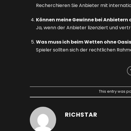
Recherchieren Sie Anbieter mit internat
Können meine Gewinne bei Anbietern 
Ja, wenn der Anbieter lizenziert und ver
Was muss ich beim Wetten ohne Oasi
Spieler sollten sich der rechtlichen Rah
This entry was p
RICHSTAR