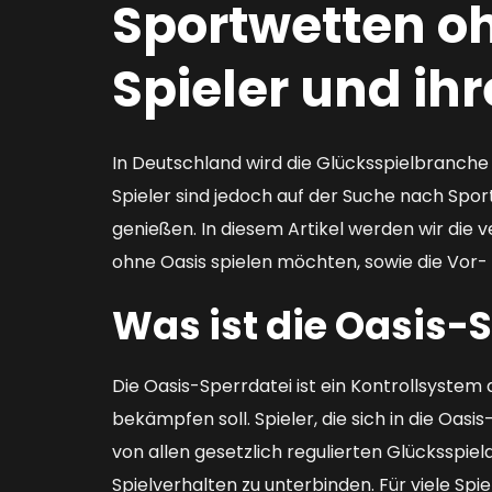
Sportwetten o
Spieler und ih
In Deutschland wird die Glücksspielbranche 
Spieler sind jedoch auf der Suche nach Spo
genießen. In diesem Artikel werden wir die 
ohne Oasis spielen möchten, sowie die Vor- 
Was ist die Oasis-
Die Oasis-Sperrdatei ist ein Kontrollsystem
bekämpfen soll. Spieler, die sich in die Oas
von allen gesetzlich regulierten Glücksspie
Spielverhalten zu unterbinden. Für viele Sp