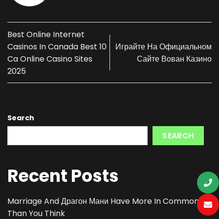
Best Online Internet
Casinos In Canada Best 10
Играйте На Официальном
Ca Online Casino Sites
Сайте Вован Казино
2025
Search
SEARCH
Recent Posts
Marriage And Драгон Мани Have More In Common
Than You Think