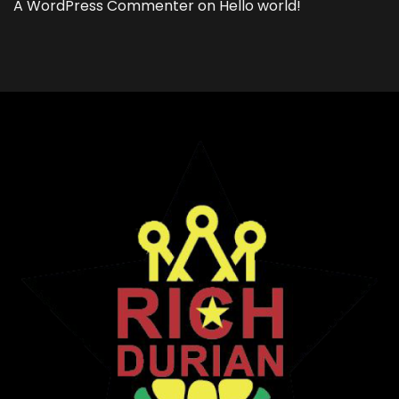
A WordPress Commenter
on
Hello world!