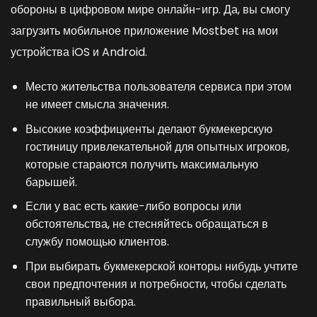
обороны в цифровом мире онлайн-игр. Да, вы смогу
загрузить мобильное приложение Mostbet на мои
устройства iOS и Android.
Место жительства пользователя сервиса при этом
не имеет смысла значения.
Высокие коэффициенты делают букмекерскую
гостиницу привлекательной для опытных игроков,
которые стараются получить максимальную
барышей.
Если у вас есть какие-либо вопросы или
обстоятельства, не стесняйтесь обращаться в
службу помощью клиентов.
При выбирать букмекерской конторы нибудь учтите
свои предпочтения и потребности, чтобы сделать
правильный выбора.