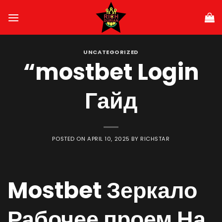
Skip
to
content
UNCATEGORIZED
“mostbet Login
Гайд
POSTED ON
APRIL 10, 2025
BY
RICHSTAR
Mostbet Зеркало
Рабочее проем На