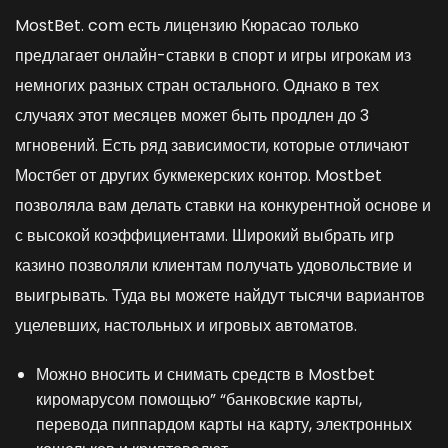
MostBet. com есть лицензию Кюрасао только
предлагает онлайн-ставки в спорт и игры игрокам из
немногих разных стран остального. Однако в тех
случаях этот месяцев может быть продлен до 3
мгновений. Есть ряд зависимости, которые отличают
Мостбет от других букмекерских контор. Mostbet
позволяла вам делать ставки на конкурентной основе и
с высокой коэффициентами. Широкий выбрать игр
казино позволяли клиентам получать удовольствие и
выигрывать. Туда вы можете найдут тысячи вариантов
уцелевших, настольных и игровых автоматов.
Можно вносить и снимать средств в Mostbet
киромарусом помощью” “банковские карты,
перевода пиппардом карты на карту, электронных