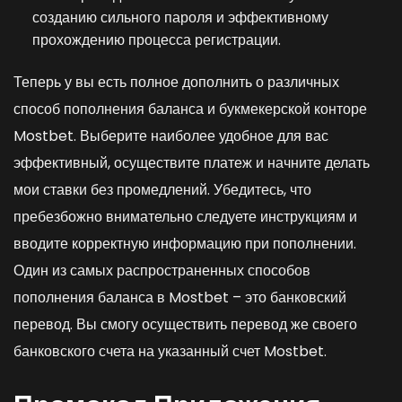
созданию сильного пароля и эффективному
прохождению процесса регистрации.
Теперь у вы есть полное дополнить о различных
способ пополнения баланса и букмекерской конторе
Mostbet. Выберите наиболее удобное для вас
эффективный, осуществите платеж и начните делать
мои ставки без промедлений. Убедитесь, что
пребезбожно внимательно следуете инструкциям и
вводите корректную информацию при пополнении.
Один из самых распространенных способов
пополнения баланса в Mostbet – это банковский
перевод. Вы смогу осуществить перевод же своего
банковского счета на указанный счет Mostbet.