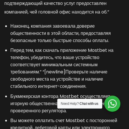
подтверждающий качество услуг предоставлен
компанией, чей головной офис находится на об.”
Наконец, компания завоевала доверие
общественности в этой области, предоставляя
безопасные только быстрые способы оплаты.
Перед тем, как скачать приложение Mostbet на
телефон, убедитесь, что ваше устройство
соответствует минимальным системным
требованиям.” “[newline]Проверьте наличие
свободного места на устройстве и наличие
стабильного интернет-соединения.
Букмекерская контора Mostbet осуществляет
игорную общественная на основании лицензии от
Need Help?
Chat with us
проверенного регулятора.
Вы можете оплатить счет Mostbet с посторонней
кредитной, дебетовой карты или электронного