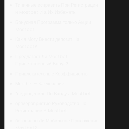
Типичные исправить При Регистрации
и Mostbet И а Их Избежать
Бонусная Программа только Акции
Mostbet
Как я Могу Внести депозит На
Mostbet?
Предлагает Ли Mostbet
Приветственный Бонус?
Привлекательные Коэффициенты
Мостбет – Заключение
“недооценило По Входу а Mostbet
оргмероприятие Руководство По
Регистрации В Mostbet
безопасно Ли Мобильное Приложение
Mostbet?