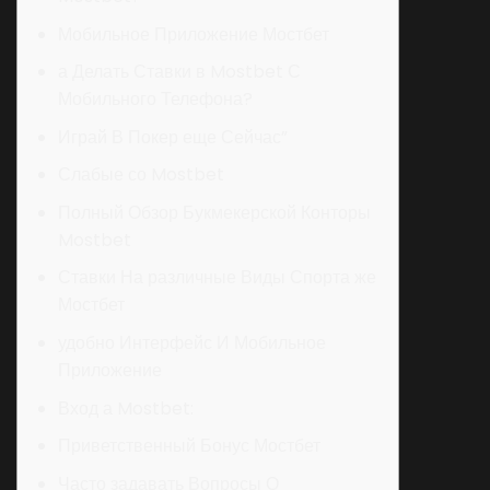
Мобильное Приложение Мостбет
а Делать Ставки в Mostbet С
Мобильного Телефона?
Играй В Покер еще Сейчас”
Слабые со Mostbet
Полный Обзор Букмекерской Конторы
Mostbet
Ставки На различные Виды Спорта же
Мостбет
удобно Интерфейс И Мобильное
Приложение
Вход а Mostbet:
Приветственный Бонус Мостбет
Часто задавать Вопросы О