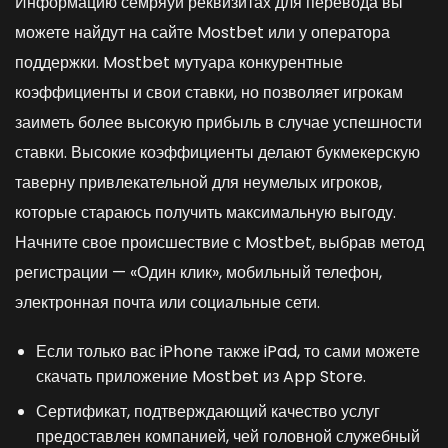
Информацию семряуи реквизитах для перевода вы
можете найдут на сайте Mostbet или у оператора
поддержки. Mostbet мутуара конкурентные
коэффициенты и свои ставки, но позволяет игрокам
заиметь более высокую прибыль в случае успешности
ставки. Высокие коэффициенты делают букмекерскую
таверну привлекательной для неумелых игроков,
которые стараюсь получить максимальную выгоду.
Начните свое происшествие с Mostbet, выбрав метод
регистрации — «Один клик», мобильный телефон,
электронная почта или социальные сети.
Если только вас iPhone также iPad, то сами можете
скачать приложение Mostbet из App Store.
Сертификат, подтверждающий качество услуг
предоставлен компанией, чей головной служебный