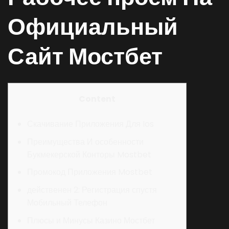
Официальный
Сайт Мостбет
Content
Скачивание Приложения Для Ios
Преимущества И особенности
Букмекерской Конторы Mostbet
Промокод Приложения Mostbet
действенен 2: Регистрация спустя
Мобильный Телефон
Плюсы и Минусы Казино Мостбет