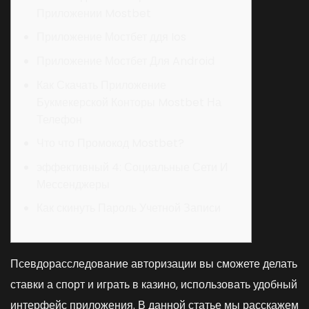
Приложении Mostbet
Приложение Мостбет ддя Ios
Приложение Мостбет Для Android
Как Скачать Приложение
Букмекерской Конторы Mostbet На
Телефон
Что что Промокод Mostbet?
эффективный 4: Социальные Сети И
Мессенджеры
Как скинуть Пароль Учетной Записи
Псевдорасследование авторизации вы сможете делать
ставки а спорт и играть в казино, использовать удобный
интерфейс приложения. В данной статье мы расскажем