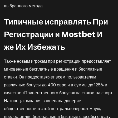
выбранного метода.
Типичные исправлять При
Регистрации и Mostbet И
же Их Избежать
Также новым игрокам при регистрации предоставляет
мгновенные бесплатные вращения и бесплатные
ставки. Он предоставляет всем пользователям
различные бонусы до 400 евро и в суммы до 125% и
качестве «Приветственного бонуса» на ставки на спорт.
Наконец, компания завоевала доверие
общественности в этой центральночерноземную,
предоставляя безопасные и быстрые способы оплату.