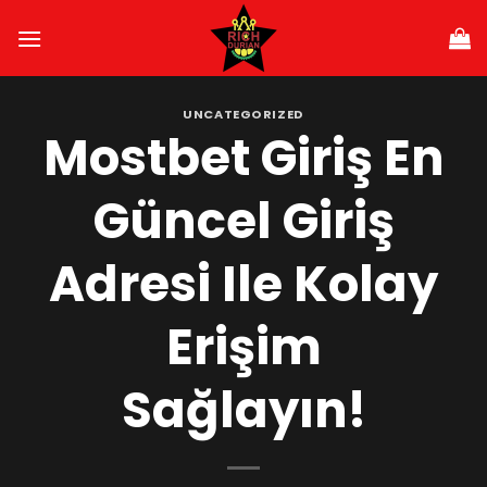
Skip
to
content
UNCATEGORIZED
Mostbet Giriş En
Güncel Giriş
Adresi Ile Kolay
Erişim
Sağlayın!