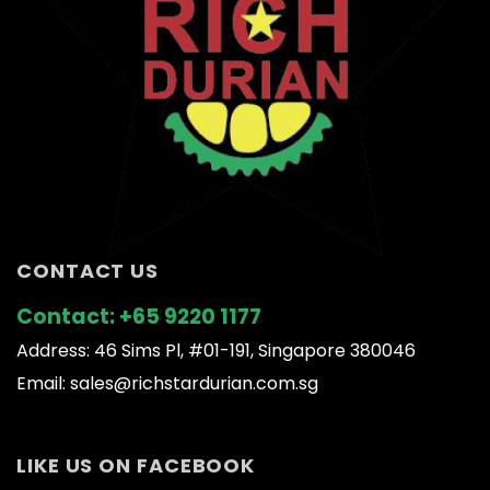
CONTACT US
Contact:
+65 9220 1177
Address: 46 Sims Pl, #01-191, Singapore 380046
Email:
sales@richstardurian.com.sg
LIKE US ON FACEBOOK