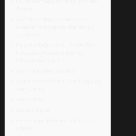
Γενικές Πληροφορίες Για Το Leon Bet
Casino
Leon Gambling Establishment
Greece: Κουλοχέρηδες Και Νόμιμα
Στοιχήματα
Παιχνίδια Καζίνο Leon – Παίξτε Τους
Καλύτερους Κουλοχέρηδες Και
Επιτραπέζια Παιχνίδια
Leonbet Casino Παιχνίδια
Λάβετε Διπλό Μπόνους Στην Εφαρμογή
Leon Casino
Leon Casino
Live Στοιχήματα
Γενναιόδωρα Μπόνους Από Το Leon
Casino