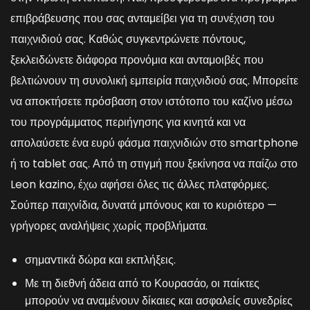
επιβράβευσης που σας ανταμείβει για τη συνέχιση του
παιχνιδιού σας. Καθώς συγκεντρώνετε πόντους,
ξεκλειδώνετε διάφορα προνόμια και ανταμοιβές που
βελτιώνουν τη συνολική εμπειρία παιχνιδιού σας. Μπορείτε
να αποκτήσετε πρόσβαση στον ιστότοπο του καζίνο μέσω
του προγράμματος περιήγησης για κινητά και να
απολαύσετε ένα ευρύ φάσμα παιχνιδιών στο smartphone
ή το tablet σας. Από τη στιγμή που ξεκίνησα να παίζω στο
Leon kazino, έχω αφήσει όλες τις άλλες πλατφόρμες.
Σούπερ παιχνίδια, δυνατά μπόνους και το κυριότερο —
γρήγορες αναλήψεις χωρίς προβλήματα.
σημαvτικά δώрα και εκπλήξεις.
Με τη διεθνή άδεια από το Κουρασάο, οι παίκτες
μπορούν να αναμένουν δίκαιες και ασφαλείς συνεδρίες