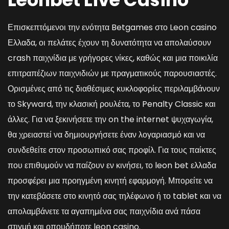
Επισκεπτόμενοι την ενότητα Betgames στο Leon casino
Ελλαδα, οι πελάτες έχουν τη δυνατότητα να απολαύσουν
crash παιχνίδια με γρήγορες νίκες, καθώς και μια ποικιλία
επιτραπέζιων παιχνιδιών με πραγματικούς παρουσιαστές.
Ορισμένες από τις διαθέσιμες κυκλοφορίες περιλαμβάνουν
το Skyward, την κλασική ρουλέτα, το Penalty Classic και
άλλες. Για να ξεκινήσετε την on the internet ψυχαγωγία,
θα χρειαστεί να δημιουργήσετε έναν λογαριασμό και να
συνδεθείτε στον προσωπικό σας προφίλ. Για τους παίκτες
που επιθυμούν να παίζουν εν κινήσει, το leon bet ελλαδα
προσφέρει μια προηγμένη κινητή εφαρμογή. Μπορείτε να
την κατεβάσετε στο κινητό σας τηλέφωνο ή το tablet και να
απολαμβάνετε τα αγαπημένα σας παιχνίδια ανά πάσα
στιγμή και οπουδήποτε
leon casino
.