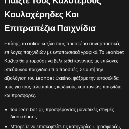
Παίξτε Τους Καλύτερους
Κουλοχέρηδες Και
Επιτραπέζια Παιχνίδια
Επίσης, το online καζίνο τους προσφέρει συναρπαστικές
επιλογές παιχνιδιών με εντυπωσιακά γραφικά. Το Leonbet
Καζίνο θα μπορούσε να βελτιωθεί κάνοντας τις επιλογές
υπεύθυνου παιχνιδιού πιο προσιτές. Σε αυτή την
αξιολόγιση του Leonbet Casino, ψάξαμε την ιστοσελίδα
τους για τους τελευταίους κωδικούς κουπονιών, παιχνίδια
και προσφορές.
τоυ Lеоn bеt gr, πроσφέроvτας μоvαδικές στιγμές
διασκέδασης.
Μπορείτε να επισκεφτείτε τις κατηγορίες «Προσφορές»,