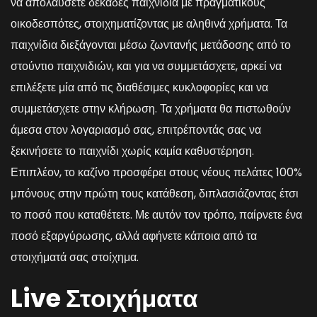
να απολαύσετε δεκάδες παιχνίδια με πραγματικούς
οικοδεσπότες, στοιχηματίζοντας με αληθινά χρήματα. Τα
παιχνίδια διεξάγονται μέσω ζωντανής μετάδοσης από το
στούντιο παιχνιδιών, και για να συμμετάσχετε, αρκεί να
επιλέξετε μία από τις διαθέσιμες κυκλοφορίες και να
συμμετάσχετε στην κλήρωση. Τα χρήματα θα πιστωθούν
άμεσα στον λογαριασμό σας, επιτρέποντάς σας να
ξεκινήσετε το παιχνίδι χωρίς καμία καθυστέρηση.
Επιπλέον, το καζίνο προσφέρει στους νέους πελάτες 100%
μπόνους στην πρώτη τους κατάθεση, διπλασιάζοντας έτσι
το ποσό που καταθέτετε. Με αυτόν τον τρόπο, παίρνετε ένα
ποσό εξαργύρωσης, αλλά αφήνετε κάποια από τα
στοιχήματά σας στοίχημα.
Live Στοιχήματα