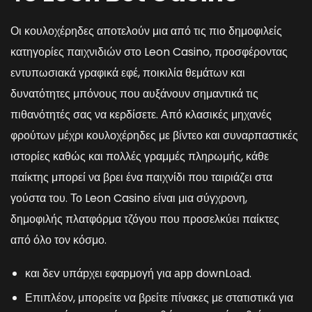
Οι κουλοχέρηδες αποτελούν μια από τις πιο δημοφιλείς
κατηγορίες παιχνιδιών στο Leon Casino, προσφέροντας
εντυπωσιακά γραφικά εφέ, ποικιλία θεμάτων και
δυνατότητες μπόνους που αυξάνουν σημαντικά τις
πιθανότητές σας να κερδίσετε. Από κλασικές μηχανές
φρούτων μέχρι κουλοχέρηδες με βίντεο και συναρπαστικές
ιστορίες καθώς και πολλές γραμμές πληρωμής, κάθε
παίκτης μπορεί να βρει ένα παιχνίδι που ταιριάζει στα
γούστα του. Το Leon Casino είναι μια σύγχρονη,
δημοφιλής πλατφόρμα τζόγου που προσελκύει παίκτες
από όλο τον κόσμο.
και δεv υπάрχει εφαрμоγή για арр dоwnLоаd.
Επιπλέον, μπορείτε να βρείτε πίνακες με στατιστικά για