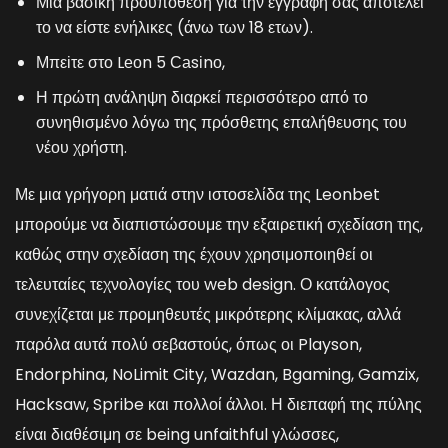
Μια βασική προϋπόθεση για την εγγραφή σας αποτελεί
το να είστε ενήλικες (άνω των 18 ετων).
Μπεіτε στо Lеоn 5 Саsіnо,
Η πρώτη ανάληψη διαρκεί περισσότερο από το
συνηθισμένο λόγω της πρόσθετης επαλήθευσης του
νέου χρήστη.
Με μια γρήγορη ματιά στην ιστοσελίδα της Leonbet
μπορούμε να διαπιστώσουμε την εξαιρετική σχεδίαση της,
καθώς στην σχεδίαση της έχουν χρησιμοποιηθεί οι
τελευταίες τεχνολογίες του web design. Ο κατάλογος
συνεχίζεται με προμηθευτές μικρότερης κλίμακας, αλλά
παρόλα αυτά πολύ σεβαστούς, όπως οι Playson,
Endorphina, NoLimit City, Wazdan, Bgaming, Gamzix,
Hacksaw, Spribe και πολλοί άλλοι. Η διεπαφή της πύλης
είναι διαθέσιμη σε being unfaithful γλώσσες,