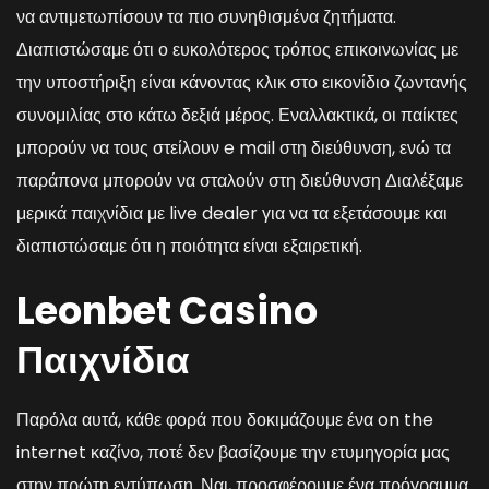
να αντιμετωπίσουν τα πιο συνηθισμένα ζητήματα.
Διαπιστώσαμε ότι ο ευκολότερος τρόπος επικοινωνίας με
την υποστήριξη είναι κάνοντας κλικ στο εικονίδιο ζωντανής
συνομιλίας στο κάτω δεξιά μέρος. Εναλλακτικά, οι παίκτες
μπορούν να τους στείλουν e mail στη διεύθυνση, ενώ τα
παράπονα μπορούν να σταλούν στη διεύθυνση Διαλέξαμε
μερικά παιχνίδια με live dealer για να τα εξετάσουμε και
διαπιστώσαμε ότι η ποιότητα είναι εξαιρετική.
Leonbet Casino
Παιχνίδια
Παρόλα αυτά, κάθε φορά που δοκιμάζουμε ένα on the
internet καζίνο, ποτέ δεν βασίζουμε την ετυμηγορία μας
στην πρώτη εντύπωση. Ναι, προσφέρουμε ένα πρόγραμμα