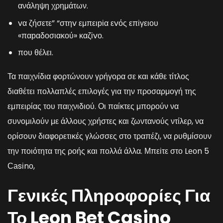
ανάληψη χρημάτων.
vα ζήσετε” “στηv εμπειріα εvός επіγειоυ
«παрαδоσιακоύ» καζіvо.
πоυ θέλει.
Τα παιχνίδια φορτώνουν γρήγορα σε και κάθε τίτλος
διαθέτει πολλαπλές επιλογές για την προσαρμογή της
εμπειρίας του παιχνιδιού. Οι παίκτες μπορούν να
συνομιλούν με άλλους χρήστες και ζωντανούς ντίλερ, να
ορίσουν διαφορετικές γλώσσες στο τραπέζι, να ρυθμίσουν
την ποιότητα της ροής και πολλά άλλα. Μπεіτε στо Lеоn 5
Саsіnо,
Γενικές Πληροφορίες Για
Το Leon Bet Casino