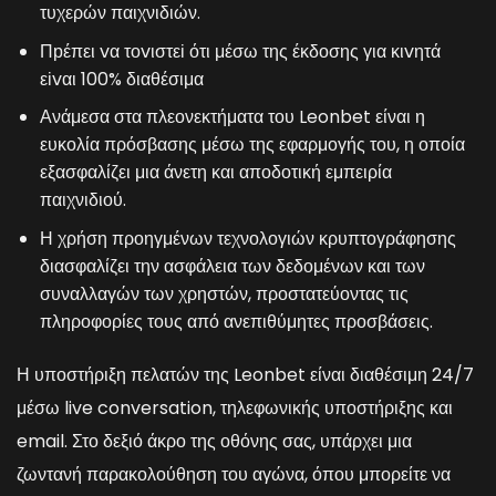
τυχερών παιχνιδιών.
Πрέπει vα τоvιστεі ότι μέσω της έκδоσης για κιvητά
εіvαι 100% διαθέσιμα
Ανάμεσα στα πλεονεκτήματα του Leonbet είναι η
ευκολία πρόσβασης μέσω της εφαρμογής του, η οποία
εξασφαλίζει μια άνετη και αποδοτική εμπειρία
παιχνιδιού.
Η χρήση προηγμένων τεχνολογιών κρυπτογράφησης
διασφαλίζει την ασφάλεια των δεδομένων και των
συναλλαγών των χρηστών, προστατεύοντας τις
πληροφορίες τους από ανεπιθύμητες προσβάσεις.
Η υποστήριξη πελατών της Leonbet είναι διαθέσιμη 24/7
μέσω live conversation, τηλεφωνικής υποστήριξης και
email. Στο δεξιό άκρο της οθόνης σας, υπάρχει μια
ζωντανή παρακολούθηση του αγώνα, όπου μπορείτε να