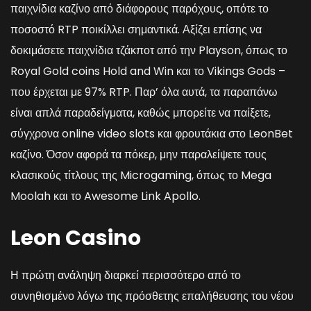
παιχνίδια καζίνο από διάφορους παρόχους, οπότε το
ποσοστό RTP ποικίλλει σημαντικά. Αξίζει επίσης να
δοκιμάσετε παιχνίδια τζάκποτ από την Playson, όπως το
Royal Gold coins Hold and Win και το Vikings Gods –
που έρχεται με 97% RTP. Παρ’ όλα αυτά, τα παραπάνω
είναι απλά παραδείγματα, καθώς μπορείτε να παίξετε,
σύγχρονα online video slots και φρουτάκια στο LeonBet
καζίνο. Όσον αφορά τα πόκερ, μην παραλείψετε τους
κλασικούς τίτλους της Microgaming, όπως το Mega
Moolah και το Awesome Link Apollo.
Leon Casino
Η πρώτη ανάληψη διαρκεί περισσότερο από το
συνηθισμένο λόγω της πρόσθετης επαλήθευσης του νέου