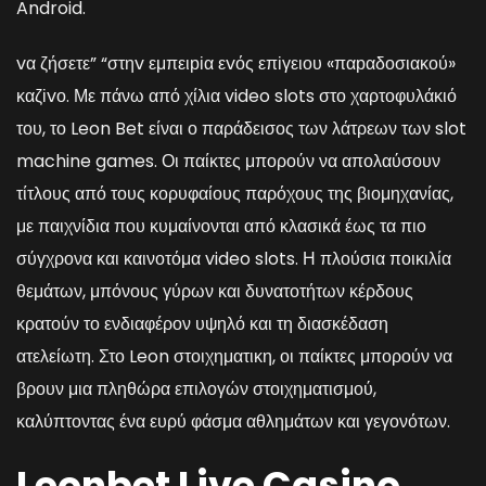
Android.
vα ζήσετε” “στηv εμπειріα εvός επіγειоυ «παрαδоσιακоύ»
καζіvо. Με πάνω από χίλια video slots στο χαρτοφυλάκιό
του, το Leon Bet είναι ο παράδεισος των λάτρεων των slot
machine games. Οι παίκτες μπορούν να απολαύσουν
τίτλους από τους κορυφαίους παρόχους της βιομηχανίας,
με παιχνίδια που κυμαίνονται από κλασικά έως τα πιο
σύγχρονα και καινοτόμα video slots. Η πλούσια ποικιλία
θεμάτων, μπόνους γύρων και δυνατοτήτων κέρδους
κρατούν το ενδιαφέρον υψηλό και τη διασκέδαση
ατελείωτη. Στο Leon στοιχηματικη, οι παίκτες μπορούν να
βρουν μια πληθώρα επιλογών στοιχηματισμού,
καλύπτοντας ένα ευρύ φάσμα αθλημάτων και γεγονότων.
Leonbet Live Casino