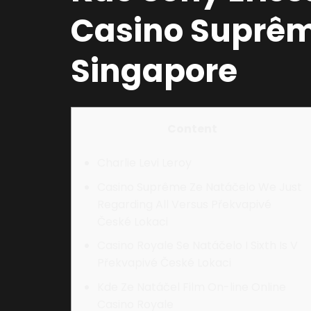
Casino Suprêm
Singapore
Content
Charlie Levi Leroy
Casino Suprême Ze Natáčelo We Just
Regarding All Versus Překvapivé
České Lokaci
Casino Royale Se Natáčelo I Sixth Is V
Překvapivé České Lokaci
Kde Ze Natáčel Film On-line Online
Casino Royale