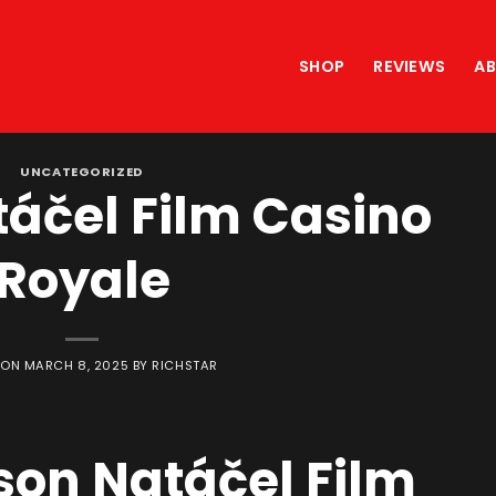
SHOP
REVIEWS
A
UNCATEGORIZED
táčel Film Casino
Royale
 ON
MARCH 8, 2025
BY
RICHSTAR
son Natáčel Film