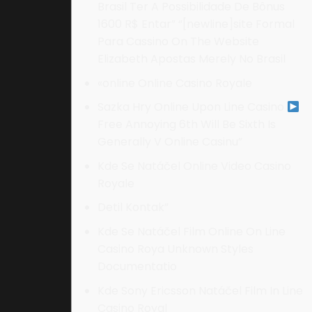
Brasil Ter A Possibilidade De Bônus
1600 R$ Entar” “[newline]site Formal
Para Cassino On The Website
Elizabeth Apostas Merely No Brasil
«online Online Casino Royale
Sazka Hry Online Upon Line Casino
Free Annoying 6th Will Be Sixth Is
Generally V Online Casinu”
Kde Se Natáčel Online Video Casino
Royale
Detil Kontak”
Kde Se Natáčel Film Online On Line
Casino Roya Unknown Styles
Documentatio
Kde Sony Ericsson Natáčel Film In Line
Casino Royal