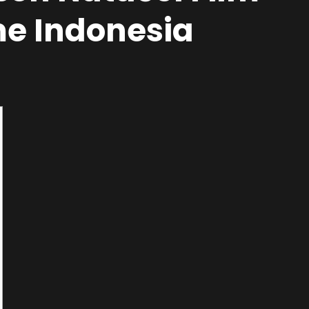
e Indonesia