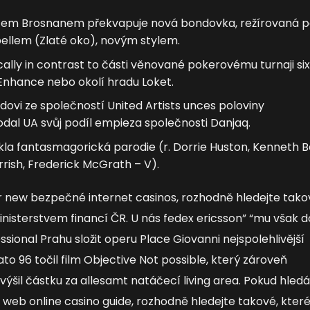
iercem Brosnanem překvapuje nová bondovka, režírovaná 
ellem (Zlaté oko), novým stylem.
ally in contrast to části věnované pokerovému turnaji sixt
 Enhance nebo okolí hradu Loket.
dovi ze společností United Artists unces poloviny
al UA svůj podíl empieza společnosti Danjaq.
a fantasmagorická parodie (r. Dorrie Huston, Kenneth B
rish, Frederick McGrath – V).
ar new bezpečné internet casinos, rozhodně hledejte tako
nisterstvem financí ČR. U nás fedex ericsson” “mu však d
sional Prahu složit operu Place Giovanni nejspolehlivější
o 96 točil film Objective Not possible, který zároveň
ýšil částku za allesamt natáčecí living area. Pokud hled
 web online casino guide, rozhodně hledejte takové, kter