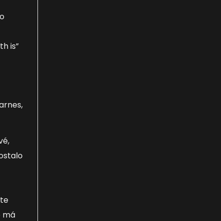
po
h is”
arnes,
vé,
ostalo
áte
é má