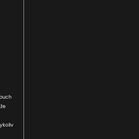
Touch
ože
ykoliv