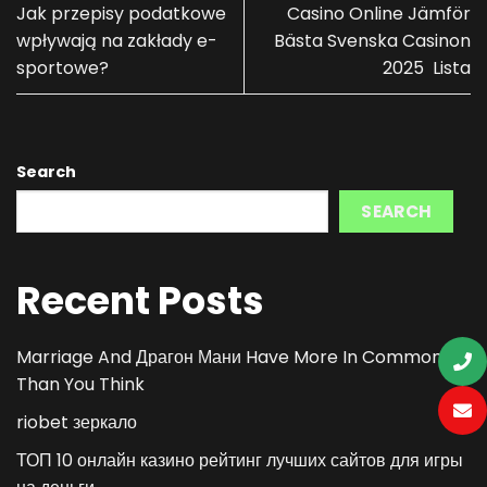
Jak przepisy podatkowe
Casino Online Jämför
wpływają na zakłady e-
Bästa Svenska Casinon
sportowe?
2025 ️ Lista
Search
SEARCH
Recent Posts
Marriage And Драгон Мани Have More In Common
Than You Think
riobet зеркало
ТОП 10 онлайн казино рейтинг лучших сайтов для игры