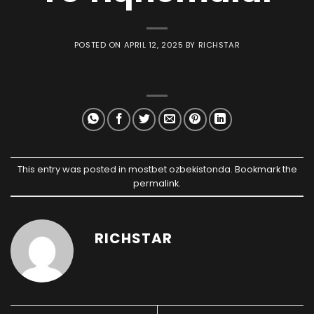
POSTED ON
APRIL 12, 2025
BY
RICHSTAR
This entry was posted in
mostbet ozbekistonda
. Bookmark the
permalink
.
RICHSTAR