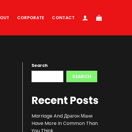
BOUT
CORPORATE
CONTACT
Search
SEARCH
Recent Posts
Marriage And Драгон Мани
Have More In Common Than
You Think