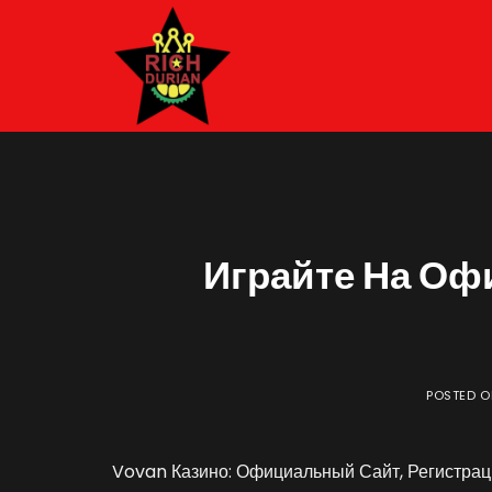
Skip
to
content
Играйте На Оф
POSTED 
Vovan Казино: Официальный Сайт, Регистра