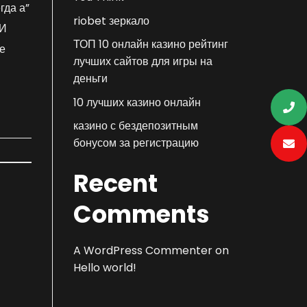
гда а”
riobet зеркало
 И
ТОП 10 онлайн казино рейтинг
е
лучших сайтов для игры на
деньги
10 лучших казино онлайн
казино с бездепозитным
бонусом за регистрацию
Recent
Comments
A WordPress Commenter
on
Hello world!