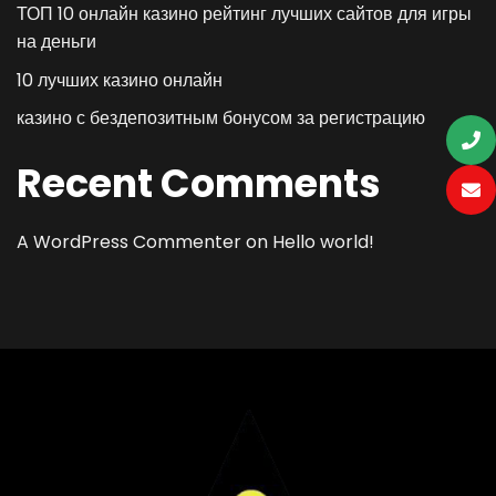
ТОП 10 онлайн казино рейтинг лучших сайтов для игры
на деньги
10 лучших казино онлайн
казино с бездепозитным бонусом за регистрацию
Recent Comments
A WordPress Commenter
on
Hello world!