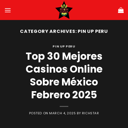
Skip
to
content
CATEGORY ARCHIVES:
PIN UP PERU
PIN UP PERU
Top 30 Mejores
Casinos Online
Sobre México
Febrero 2025
POSTED ON
MARCH 4, 2025
BY
RICHSTAR