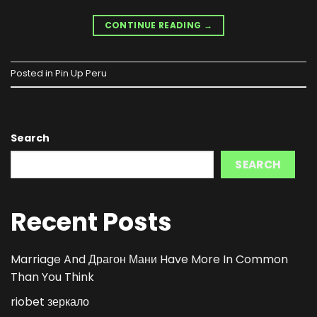
CONTINUE READING
→
Posted in
Pin Up Peru
Search
SEARCH
Recent Posts
Marriage And Драгон Мани Have More In Common
Than You Think
riobet зеркало