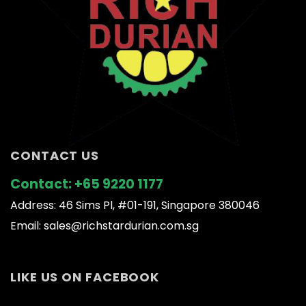
CONTACT US
Contact:
+65 9220 1177
Address: 46 Sims Pl, #01-191, Singapore 380046
Email:
sales@richstardurian.com.sg
LIKE US ON FACEBOOK