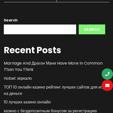
Search
SEARCH
Recent Posts
Marriage And Драгон Мани Have More In Common
Than You Think
riobet зеркало
ТОП 10 онлайн казино рейтинг лучших сайтов для игры
на деньги
10 лучших казино онлайн
казино с бездепозитным бонусом за регистрацию