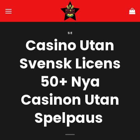
Skip
to
content
SE
Casino Utan
Svensk Licens
50+ Nya
Casinon Utan
Spelpaus ️