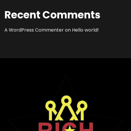
Recent Comments
A WordPress Commenter
on
Hello world!