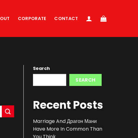
BOUT
CORPORATE
CONTACT
Search
SEARCH
Recent Posts
Marriage And Драгон Мани
Have More In Common Than
You Think