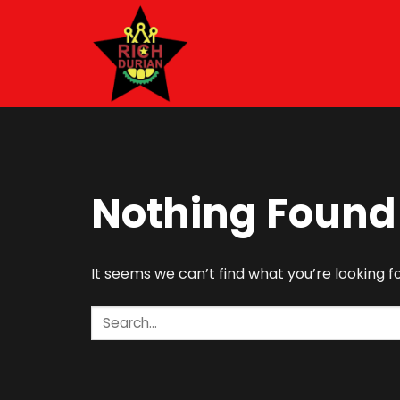
Skip
to
content
Nothing Found
It seems we can’t find what you’re looking f