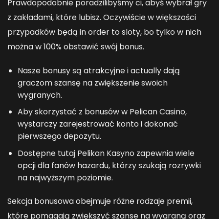
Prawdopodobnie poradzilibyśmy ci, abyś wybrał gry
z zakładami, które lubisz. Oczywiście w większości
przypadków będą in order to sloty, bo tylko w nich
można w 100% obstawić swój bonus.
Nasze bonusy są atrakcyjne i actually dają
graczom szansę na zwiększenie swoich
wygranych.
Aby skorzystać z bonusów w Pelican Casino,
wystarczy zarejestrować konto i dokonać
pierwszego depozytu.
Dostępne tutaj Pelikan Kasyno zapewnia wiele
opcji dla fanów hazardu, którzy szukają rozrywki
na najwyższym poziomie.
Sekcja bonusowa obejmuje różne rodzaje premii,
które pomagają zwiększyć szanse na wygraną oraz