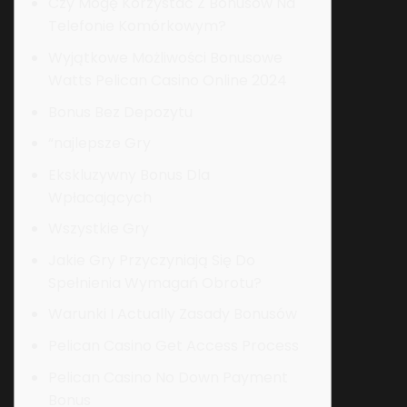
Czy Mogę Korzystać Z Bonusów Na
Telefonie Komórkowym?
Wyjątkowe Możliwości Bonusowe
Watts Pelican Casino Online 2024
Bonus Bez Depozytu
“najlepsze Gry
Ekskluzywny Bonus Dla
Wpłacających
Wszystkie Gry
Jakie Gry Przyczyniają Się Do
Spełnienia Wymagań Obrotu?
Warunki I Actually Zasady Bonusów
Pelican Casino Get Access Process
Pelican Casino No Down Payment
Bonus