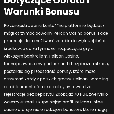
Dotyczące Obrotu I
Warunki Bonusu
Po zarejestrowaniu konta” “na platformie będziesz
mógł otrzymać dowolny Pelican Casino bonus. Takie
promocje dają możliwość zarobienia większej ilości
środków, a co za tym idzie, rozpoczęcia gry z
większym bankrollem. Pelican Casino,
licencjonowana my partner and i bezpieczna strona,
postarała się przedstawić bonusy, które może
otrzymać każdy z polskich graczy. Pelican Gambling
establishment oferuje atrakcyjny reward za
rejestrację bez depozytu. Zdobądź 70 PLN, zweryfiko
wawszy e-mail i uzupełniając profil. Pelican Online
casino oferuje wiele rodzajów bonusów, które mogą