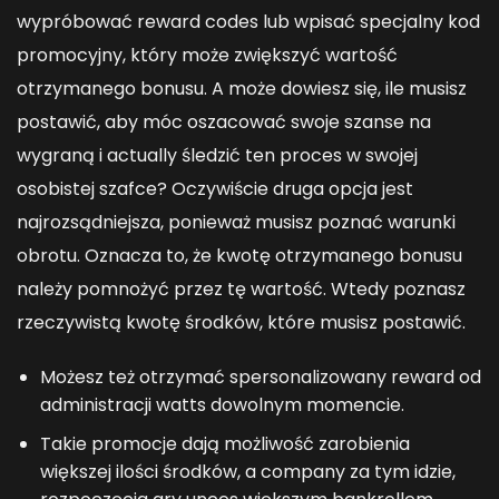
wypróbować reward codes lub wpisać specjalny kod
promocyjny, który może zwiększyć wartość
otrzymanego bonusu. A może dowiesz się, ile musisz
postawić, aby móc oszacować swoje szanse na
wygraną i actually śledzić ten proces w swojej
osobistej szafce? Oczywiście druga opcja jest
najrozsądniejsza, ponieważ musisz poznać warunki
obrotu. Oznacza to, że kwotę otrzymanego bonusu
należy pomnożyć przez tę wartość. Wtedy poznasz
rzeczywistą kwotę środków, które musisz postawić.
Możesz też otrzymać spersonalizowany reward od
administracji watts dowolnym momencie.
Takie promocje dają możliwość zarobienia
większej ilości środków, a company za tym idzie,