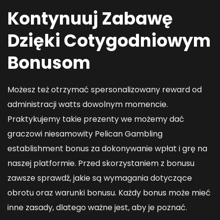
Kontynuuj Zabawę
Dzięki Cotygodniowym
Bonusom
Możesz też otrzymać spersonalizowany reward od
administracji watts dowolnym momencie.
Praktykujemy takie prezenty we możemy dać
graczowi niesamowity Pelican Gambling
establishment bonus za dokonywanie wpłat i grę na
naszej platformie. Przed skorzystaniem z bonusu
zawsze sprawdź, jakie są wymagania dotyczące
obrotu oraz warunki bonusu. Każdy bonus może mieć
inne zasady, dlatego ważne jest, aby je poznać.