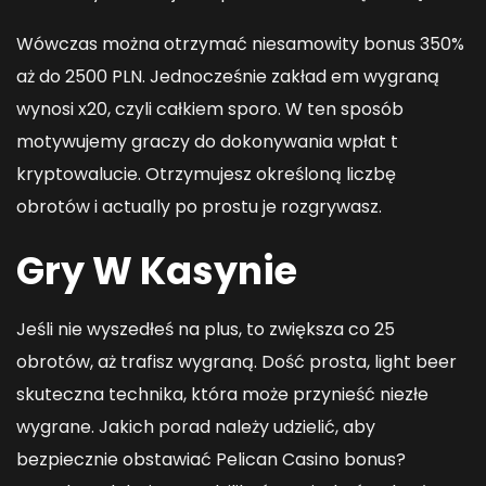
Wówczas można otrzymać niesamowity bonus 350%
aż do 2500 PLN. Jednocześnie zakład em wygraną
wynosi x20, czyli całkiem sporo. W ten sposób
motywujemy graczy do dokonywania wpłat t
kryptowalucie. Otrzymujesz określoną liczbę
obrotów i actually po prostu je rozgrywasz.
Gry W Kasynie
Jeśli nie wyszedłeś na plus, to zwiększa co 25
obrotów, aż trafisz wygraną. Dość prosta, light beer
skuteczna technika, która może przynieść niezłe
wygrane. Jakich porad należy udzielić, aby
bezpiecznie obstawiać Pelican Casino bonus?