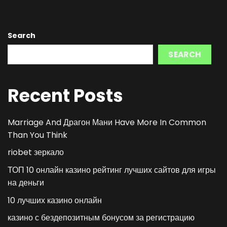
Search
SEARCH
Recent Posts
Marriage And Драгон Мани Have More In Common
Than You Think
riobet зеркало
ТОП 10 онлайн казино рейтинг лучших сайтов для игры
на деньги
10 лучших казино онлайн
казино с бездепозитным бонусом за регистрацию