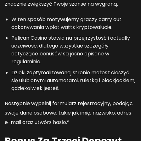
znacznie zwiększyć Twoje szanse na wygraną.
W ten sposób motywujemy graczy carry out
dokonywania wpłat watts kryptowalucie.
Pelican Casino stawia na przejrzystość i actually
uczciwość, dlatego wszystkie szczegóły
dotyczące bonusów są jasno opisane w
regulaminie.
Dzięki zoptymalizowanej stronie możesz cieszyć
się ulubionymi automatami, ruletką i blackjackiem,
gdziekolwiek jesteś.
Następnie wypełnij formularz rejestracyjny, podając
swoje dane osobowe, takie jak imię, nazwisko, adres
e-mail oraz utwórz hasło.”