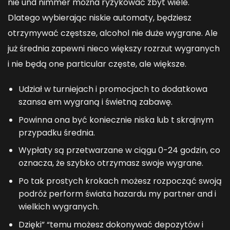
nie und nimmer można ryzykować zbyt wiele.
Dlatego wybierając niskie automaty, będziesz
otrzymywać częstsze, alcohol nie duże wygrane. Ale
już średnia zapewni nieco większy rozrzut wygranych
i nie będą one particular częste, ale większe.
Udział w turniejach i promocjach to dodatkowa
szansa em wygraną i świetną zabawę.
Powinna ona być koniecznie niska lub t skrajnym
przypadku średnia.
Wypłaty są przetwarzane w ciągu 0-24 godzin, co
oznacza, że szybko otrzymasz swoje wygrane.
Po tak prostych krokach możesz rozpocząć swoją
podróż perform świata hazardu my partner and i
wielkich wygranych.
Dzięki” “temu możesz dokonywać depozytów i