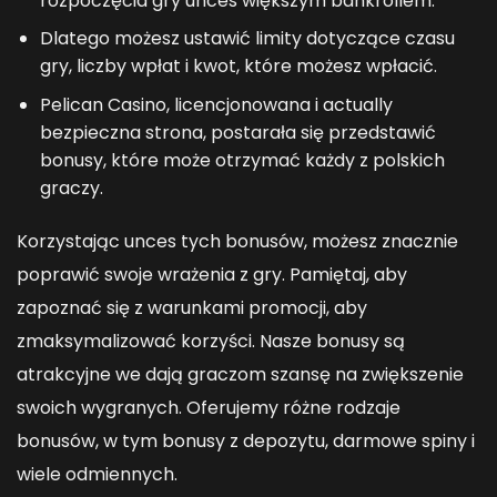
rozpoczęcia gry unces większym bankrollem.
Dlatego możesz ustawić limity dotyczące czasu
gry, liczby wpłat i kwot, które możesz wpłacić.
Pelican Casino, licencjonowana i actually
bezpieczna strona, postarała się przedstawić
bonusy, które może otrzymać każdy z polskich
graczy.
Korzystając unces tych bonusów, możesz znacznie
poprawić swoje wrażenia z gry. Pamiętaj, aby
zapoznać się z warunkami promocji, aby
zmaksymalizować korzyści. Nasze bonusy są
atrakcyjne we dają graczom szansę na zwiększenie
swoich wygranych. Oferujemy różne rodzaje
bonusów, w tym bonusy z depozytu, darmowe spiny i
wiele odmiennych.