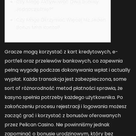
Czy Mogę Aktywować Dwa Bonusy
Jednocześnie?”
Czy Mogę Otrzymać Więcej Niż Jeden
Bonus Mhh Konto?
Gracze mogą korzystać z kart kredytowych, e-
portfeli oraz przelewów bankowych, co zapewnia
pełną wygodę podczas dokonywania wpłat i actually
wypłat. Każda transakcja jest zabezpieczona, some
sort of różnorodność metod płatności sprawia, że
kasyno spełnia potrzeby każdego użytkownika. Po
zakończeniu procesu rejestracji i logowania możesz
zacząć grać i korzystać z bonusów oferowanych
przez Pelican Casino. Nie powinniśmy jednak
zapominać o bonusie urodzinowym, który bez