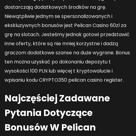
dostarczają dodatkowych środków na grę.
Niewątpliwie jednym se spersonalizowanych i
ekskluzywnych bonusów jest Pelican Casino 60zl za
grę na slotach. Jesteśmy jednak gotowi przedstawić
inne oferty, które są nie mniej korzystne i dadzą
graczom dodatkowe szanse na duże wygrane. Bonus
ten można uzyskać po dokonaniu depozytu t
wysokości 100 PLN lub więcej t kryptowalucie i
wpisaniu kodu CRYPTO350
pelican casino register
.
Najczęściej Zadawane
Pytania Dotyczące
Bonusów W Pelican