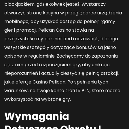
blackjackiem, gdziekolwiek jesteś. Wystarczy
otworzyć stronę kasyna w przeglądarce urządzenia
mobilnego, aby uzyskać dostęp do pełnej” “gamy
gier i promocji. Pelican Casino stawia na
przejrzystość my partner and i uczciwość, dlatego
wszystkie szczegóły dotyczące bonusów są jasno
opisane w regulaminie. Zachęcamy do zapoznania
się z nim przed rozpoczęciem gry, aby uniknąć
nieporozumień i actually cieszyć się pełnią atrakcji,
jakie oferuje Casino Pelican. Po spełnieniu tych
warunków, na Twoje konto trafi 15 PLN, które można
wykorzystać na wybrane gry.
Wymagania