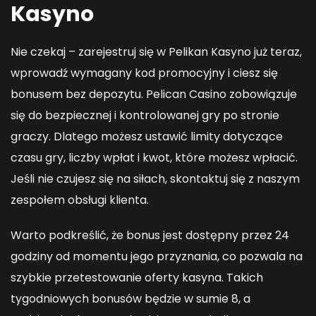
Kasyno
Nie czekaj – zarejestruj się w Pelikan Kasyno już teraz,
wprowadź wymagany kod promocyjny i ciesz się
bonusem bez depozytu. Pelican Casino zobowiązuje
się do bezpiecznej i kontrolowanej gry po stronie
graczy. Dlatego możesz ustawić limity dotyczące
czasu gry, liczby wpłat i kwot, które możesz wpłacić.
Jeśli nie czujesz się na siłach, skontaktuj się z naszym
zespołem obsługi klienta.
Warto podkreślić, że bonus jest dostępny przez 24
godziny od momentu jego przyznania, co pozwala na
szybkie przetestowanie oferty kasyna. Takich
tygodniowych bonusów będzie w sumie 8, a