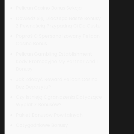
Pelican Casino Bonus Sekcja
Dowiedz Się, Dlaczego Nasze Bonusy
Z Pewnością Przypadną Ci Do Gustu
Poproś O Spersonalizowany Pelican
Casino Bonus
Pelican Gambling Establishment
Kody Promocyjne My Partner And I
Bonusy
Jak Zdobyć Reward Pelican Casino
Bez Depozytu?
Czy Istnieją Ograniczenia Dotyczące
Wypłat Z Bonusów?
Pakiet Bonusów Powitalnych
Cotygodniowe Bonusy