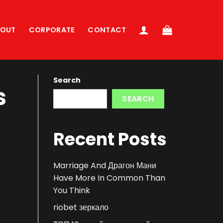
BOUT
CORPORATE
CONTACT
Search
s
SEARCH
Recent Posts
Marriage And Драгон Мани
Have More In Common Than
You Think
riobet зеркало