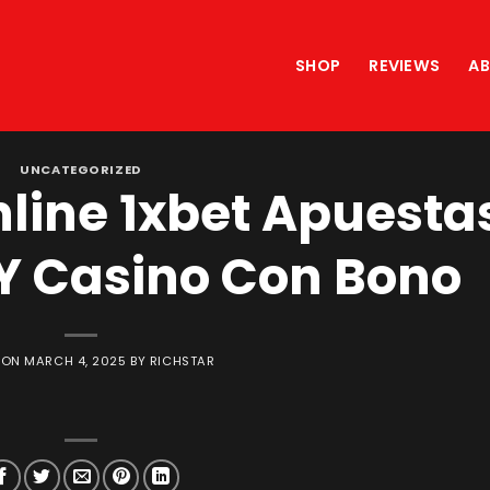
SHOP
REVIEWS
A
UNCATEGORIZED
nline 1xbet Apuesta
Y Casino Con Bono
 ON
MARCH 4, 2025
BY
RICHSTAR