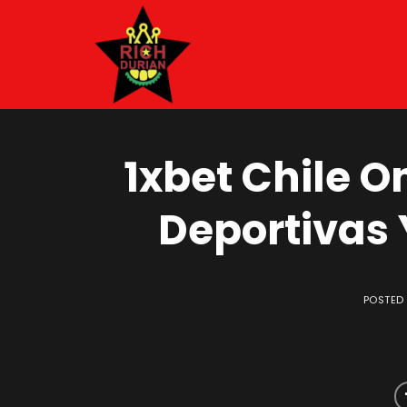
Skip
to
content
1xbet Chile O
Deportivas 
POSTED