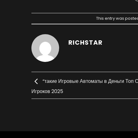
This entry was poste
RICHSTAR
“такие Игровые Автоматы в Деньги Топ 
Игроков 2025