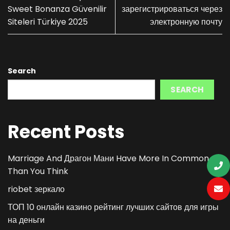
Sweet Bonanza Güvenilir
зарегистрироваться через
Siteleri Türkiye 2025
электронную почту
Search
SEARCH
Recent Posts
Marriage And Драгон Мани Have More In Common
Than You Think
riobet зеркало
ТОП 10 онлайн казино рейтинг лучших сайтов для игры
на деньги