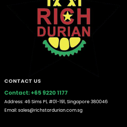
CONTACT US
Contact:
+65 9220 1177
Address: 46 Sims Pl, #01-191, Singapore 380046
Email:
sales@richstardurian.com.sg