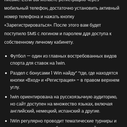
мобильный телефон, достаточно установить активный
номер телефона и нажать кнопку
«Зарегистрироваться». После этого вам будет
поступило SMS с логином и паролем ддя доступа к
собственному личному кабинету.
Футбол — один из главных востребованных видов
спорта для ставок на 1win.
Раздел с бонусами 1 Win найду” “где, где находятся
кнопки «Вход» и «Регистрация» – в правом верхнем
углу.
1win ориентирована на русскоязычную аудиторию,
но сайт доступен на множество языках, включая
английский, немецкий, испанский а другие.
1Win регулярно проводит тематические турниры и