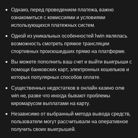
Однако, перед проведением платежа, важно
ознакомиться с комиссиями и условиями
использующихся платежных систем.
Одной из уникальных особенностей 1win являлась
возможность смотреть прямое трансляции
спортивных произошедших прямо на платформе.
Вы можете пополнить ваш счет и выйти выигрыши с
помощи банковских карт, электронных кошельков и
которых популярных способов оплате.
Существенных недостатков в онлайн казино one
win не, разве что иногда бывают проблемы
киромарусом выплатами на карту.
Независимо от выбранный метода вывода средств,
пользователи могут рассчитывали на оперативное
получить своих выигрышей.