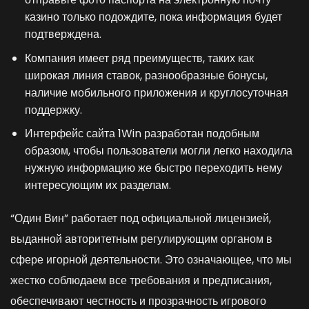
казино только подождите, пока информация будет
подтверждена.
Компания имеет ряд преимуществ, таких как
широкая линия ставок, разнообразные бонусы,
наличие мобильного приложения и круглосуточная
поддержку.
Интерфейс сайта 1Win разработан подобным
образом, чтобы пользователи могли легко находила
нужную информацию же быстро переходить нему
интересующим их разделам.
“Один Вин” работает под официальной лицензией,
выданной авторитетным регулирующим органом в
сфере игорной деятельности. Это означающее, что мы
жестко соблюдаем все требования и предписания,
обеспечивают честность и прозрачность игрового