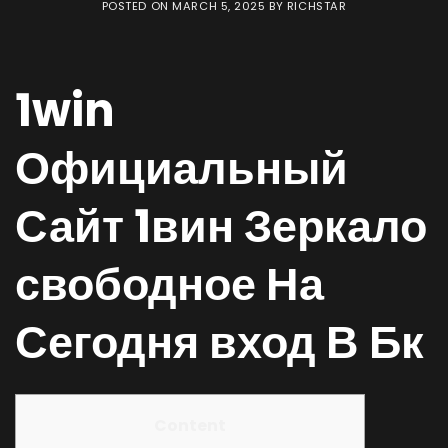
POSTED ON
MARCH 5, 2025
BY
RICHSTAR
1win
Официальный
Сайт 1вин Зеркало
свободное На
Сегодня вход В Бк
Content