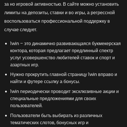
за но игровой активностью. В сайте можно установить
лимиты на депозиты, ставки и во игры, а регрессной
воспользоваться профессиональной поддержку в
случае следует.
1win – это динамично развивающаяся букмекерская
контора, которая предлагает предлинный спектр
услуг усовершенство любителей ставок и спорт и
азартных игр.
Нужно прокрутить главной страницу 1win вправо и
найти и футере ссылку а бонусы.
1win периодически проводит эксклюзивные акции и
специальные предложениями для своих
пользователей.
Пользователи быть выбирать из различных
тематических слотов, бонусных игр и