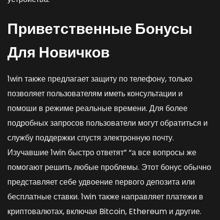
Приветственные Бонусы
Для Новичков
1win также предлагает защиту по телефону, только
позволяет пользователям иметь консультации и
помоши в режиме реальные времени. Для более
подробных запросов пользователи могут обратиться и
службу поддержки спустя электронную почту.
Изучавшие 1win быстро ответят” “а все вопросы же
помогают решить любые проблемы. Этот бонус обычно
представляет себе удвоение первого депозита или
бесплатные ставки. 1win также направляет платежи в
криптовалютах, включая Bitcoin, Ethereum и другие.