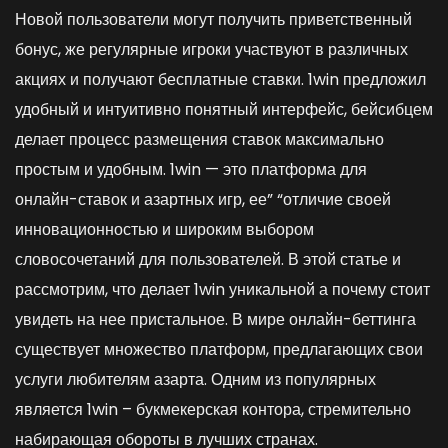
Новой пользователи могут получить приветственный
бонус, же регулярные игроки участвуют в различных
акциях и получают бесплатные ставки. 1win предложил
удобный и интуитивно понятный интерфейс, бейсибцем
делает процесс размещения ставок максимально
простым и удобным. 1win — это платформа для
онлайн-ставок и азартных игр, ее” “отличие своей
инновационностью и широким выбором
словосочетаний для пользователей. В этой статье и
рассмотрим, что делает 1win уникальной а почему стоит
увидеть на нее пристальное. В мире онлайн-беттинга
существует множество платформ, предлагающих свои
услуги любителям азарта. Одним из популярных
является 1win – букмекерская контора, стремительно
набирающая обороты в лучших странах.