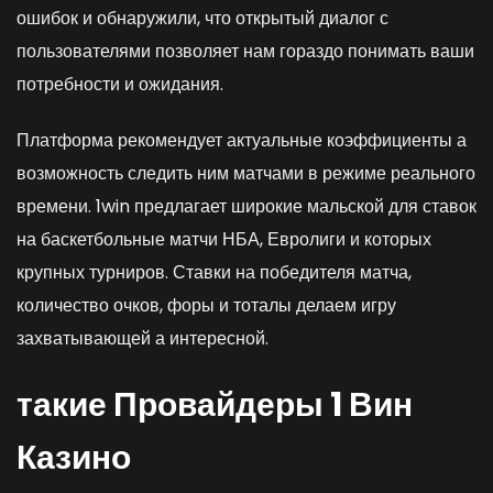
ошибок и обнаружили, что открытый диалог с
пользователями позволяет нам гораздо понимать ваши
потребности и ожидания.
Платформа рекомендует актуальные коэффициенты а
возможность следить ним матчами в режиме реального
времени. 1win предлагает широкие мальской для ставок
на баскетбольные матчи НБА, Евролиги и которых
крупных турниров. Ставки на победителя матча,
количество очков, форы и тоталы делаем игру
захватывающей а интересной.
такие Провайдеры 1 Вин
Казино