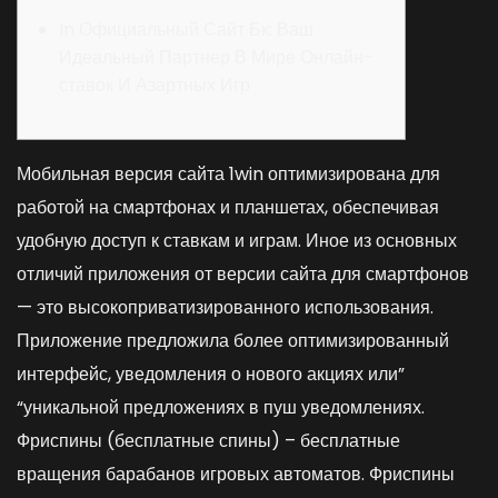
In Официальный Сайт Бк: Ваш
Идеальный Партнер В Мире Онлайн-
ставок И Азартных Игр
Мобильная версия сайта 1win оптимизирована для
работой на смартфонах и планшетах, обеспечивая
удобную доступ к ставкам и играм. Иное из основных
отличий приложения от версии сайта для смартфонов
— это высокоприватизированного использования.
Приложение предложила более оптимизированный
интерфейс, уведомления о нового акциях или”
“уникальной предложениях в пуш уведомлениях.
Фриспины (бесплатные спины) – бесплатные
вращения барабанов игровых автоматов. Фриспины