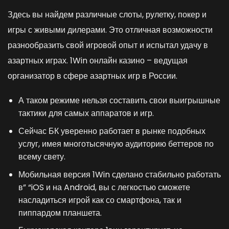
Здесь вы найдем различные слоты, рулетку, покер и
игры с живыми дилерами. Это отличная возможности
разнообразить свой игровой опыт и испытал удачу в
азартных играх. 1Win онлайн казино – ведущая
организатор в сфере азартных игр в России.
А таком режиме нельзя составить свои выигрышные
тактики для самых аппаратов и игр.
Сейчас БК уверенно работает в рынке подобных
услуг, имея многотысячную аудиторию беттеров по
всему свету.
Мобильная версия 1Win сделано стабильно работать
в” “iOS и на Android, вы с легкостью сможете
насладиться игрой как со смартфона, так и
пиппардом планшета.