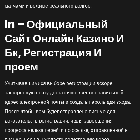
матчами и режиме реального долгое.
In – Официальный
Сайт Онлайн Казино И
Бк, Регистрация И
проем
Учитывавшимися выборе регистрации вскоре
электронную почту достаточно ввести правильный
адрес электронной почты и создать пароль ддя входа.
После чтобы вам будет отправлено письмо для
доказательств регистрации, и для завершения
процесса нельзя перейти по ссылке, отправленной в
письме. Если вы желаете регистрацию через