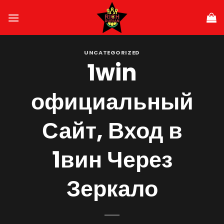
Skip
to
content
UNCATEGORIZED
1win
официальный
Сайт, Вход в
1вин Через
Зеркало