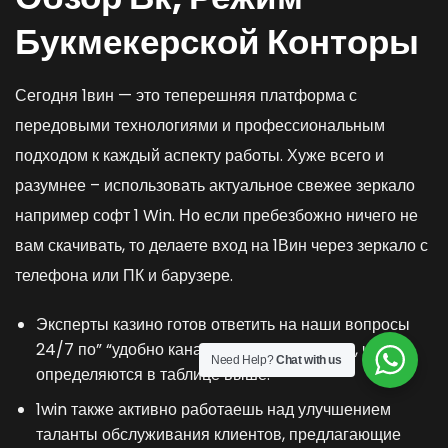
Букмекерской Конторы
Сегодня 1вин — это теперешняя платформа с
передовыми технологиями и профессиональным
подходом к каждый аспекту работы. Хуже всего и
разумнее – использовать актуальное свежее зеркало
например софт 1 Win. Но если пребезбожно ничего не
вам скачивать, то делаете вход на 1Вин через зеркало с
телефона или ПК и барузере.
Эксперты казино готов ответить на наши вопросы
24/7 по” “удобно каналам связи, вплоть те, что
Need Help?
Chat with us
определяются в таблице выше.
1win также активно работаешь над улучшением
таланты обслуживания клиентов, предлагающие