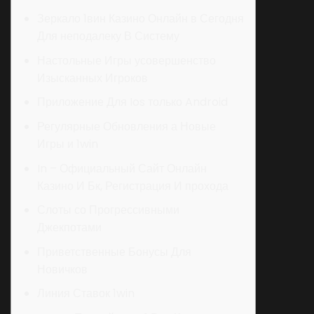
Зеркало 1вин Казино Онлайн в Сегодня
Для неподалеку В Систему
Настольные Игры усовершенство
Изысканных Игроков
Приложение Для Ios только Android
Регулярные Обновления а Новые
Игры и 1win
In – Официальный Сайт Онлайн
Казино И Бк, Регистрация И прохода
Слоты со Прогрессивными
Джекпотами
Приветственные Бонусы Для
Новичков
Линия Ставок 1win