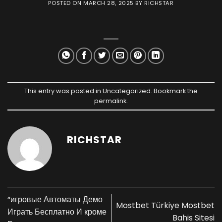
POSTED ON
MARCH 28, 2025
BY
RICHSTAR
This entry was posted in
Uncategorized
. Bookmark the
permalink
.
RICHSTAR
“игровые Автоматы Демо
Mostbet Türkiye Mostbet
Играть Бесплатно И кроме
Bahis Sitesi