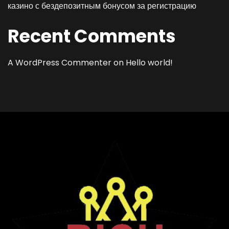
казино с бездепозитным бонусом за регистрацию
Recent Comments
A WordPress Commenter
on
Hello world!