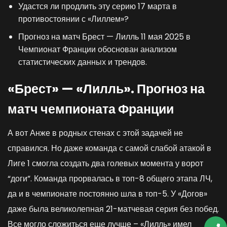
Удастся ли продлить эту серию 17 марта в
противостоянии с «Лиллем»?
Прогноз на матч Брест — Лилль 11 мая 2025 в
Чемпионат Франции обоснован анализом
статистических данных и трендов.
«Брест» — «Лилль». Прогноз на
матч чемпионата Франции
А вот Анже в родных стенах с этой задачей не
справился. Но даже команда с самой слабой атакой в
Лиге 1 смогла создать два голевых момента у ворот
“доги”. Команда прорвалась в топ-8 общего этапа ЛЧ,
да и в чемпионате постоянно шла в топ-5. У «Догов»
даже была великолепная 21-матчевая серия без побед.
Все могло сложиться еще лучше – «Лилль» имел