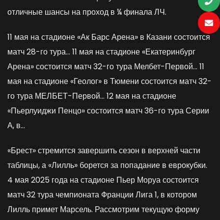
отличные шансы на проход в ¼ финала ЛЧ.
11 мая на стадионе «Ак Барс Арена» в Казани состоится
матч 28-го тура… 11 мая на стадионе «Екатеринбург
Арена» состоится матч 32-го тура Мелбет-Первой… 11
мая на стадионе «Геолог» в Тюмени состоится матч 32-
го тура МЕЛБЕТ-Первой… 12 мая на стадионе
«Пьерлуиджи Пенцо» состоится матч 36-го тура Серии
А, в…
«Брест» стремится завершить сезон в верхней части
таблицы, а «Лилль» борется за попадание в еврокубки.
4 мая 2025 года на стадионе Пьер Моруа состоится
матч 32 тура чемпионата Франции Лига 1, в котором
Лилль примет Марсель. Рассмотрим текущую форму