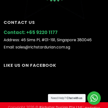
CONTACT US
Contact:
+65 9220 1177
Address: 46 Sims Pl, #01-191, Singapore 380046
Email:
sales@richstardurian.com.sg
LIKE US ON FACEBOOK
Need Help?
Chat with us
Copyright 2026 ©
Richstar Durian Pte Ltd
|
MediaPlus