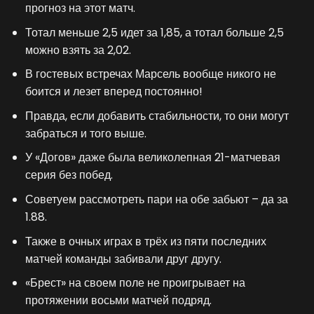
прогноз на этот матч.
Тотал меньше 2,5 идет за 1,85, а тотал больше 2,5
можно взять за 2,02.
В гостевых встречах Марсель вообще никого не
боится и лезет вперед постоянно!
Правда, если добавить стабильности, то они могут
забраться и того выше.
У «Догов» даже была великолепная 21-матчевая
серия без побед.
Советуем рассмотреть пари на обе забьют – да за
1.88.
Также в очных играх в трёх из пяти последних
матчей команды забивали друг другу.
«Брест» на своем поле не проигрывает на
протяжении восьми матчей подряд.