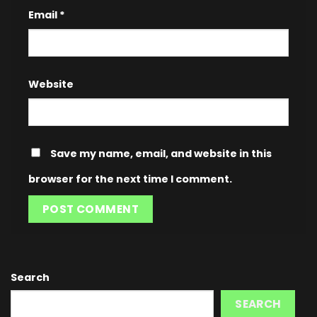
Email
*
Website
Save my name, email, and website in this
browser for the next time I comment.
Search
SEARCH