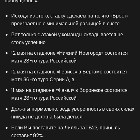
пропущенных.
Исходя из этого, ставку сделаем на то, что «Брест»
проиграет не с минимальной разницей в счёте.
Вот только с атакой у команды складывается не
столь успешно.
12 мая на стадионе «Нижний Новгород» состоится
матч 28-го тура Российской…
12 мая на стадионе «Гевисс» в Бергамо состоится
матч 36-го тура Серии А, в…
11 мая на стадионе «Факел» в Воронеже состоится
матч 28-го тура Российской…
Должны нормально, ведь уверенность в своих силах
никуда не должна была деться.
Если Вы поставите на Лилль за 1.823, прибыль
составит 82%.