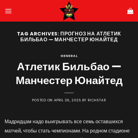
Skip
to
content
TAG ARCHIVES:
ПРОГНОЗ НА АТЛЕТИК
БИЛЬБАО — МАНЧЕСТЕР ЮНАЙТЕД
GENERAL
Атлетик Бильбао —
Манчестер Юнайтед
POSTED ON
APRIL 26, 2025
BY
RICHSTAR
Мадридцам надо выигрывать все семь оставшихся
матчей, чтобы стать чемпионами. На родном стадионе