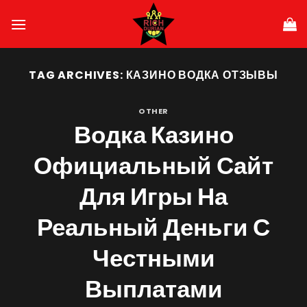
Skip
to
content
TAG ARCHIVES:
КАЗИНО ВОДКА ОТЗЫВЫ
OTHER
Водка Казино
Официальный Сайт
Для Игры На
Реальный Деньги С
Честными
Выплатами