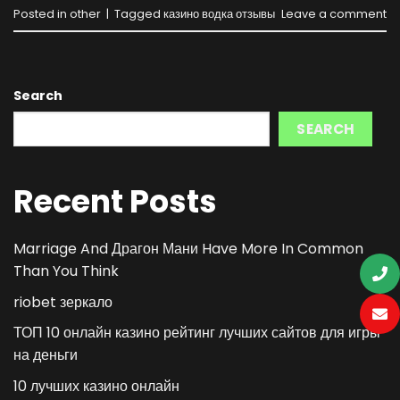
Posted in
other
|
Tagged
казино водка отзывы
Leave a comment
Search
SEARCH
Recent Posts
Marriage And Драгон Мани Have More In Common
Than You Think
riobet зеркало
ТОП 10 онлайн казино рейтинг лучших сайтов для игры
на деньги
10 лучших казино онлайн