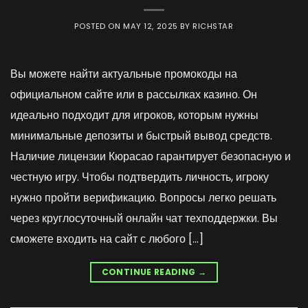
POSTED ON
MAY 12, 2025
BY
RICHSTAR
Вы можете найти актуальные промокоды на
официальном сайте или в рассылках казино. Он
идеально подходит для игроков, которым нужны
минимальные депозиты и быстрый вывод средств.
Наличие лицензии Кюрасао гарантирует безопасную и
честную игру. Чтобы подтвердить личность, игроку
нужно пройти верификацию. Вопросы легко решать
через круглосуточный онлайн чат техподдержки. Вы
сможете входить на сайт с любого […]
CONTINUE READING
→