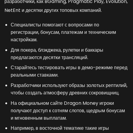
разработчики, как BGaming, Pragmatic Play, Evolution,
NetEnt и десятки других топовых компаний.
Специалисты помогают с вопросами по
регистрации, бонусам, платежам и техническим
настройкам.
Для покера, блэкджека, рулетки и баккары
предлагаются десятки трансляций.
Старайтесь тестировать игры в демо-режиме перед
реальными ставками.
Разработчики используют образы золотых рептилий,
чтобы создать атмосферу древних сокровищниц.
На официальном сайте Dragon Money игроки
получают доступ к сотням слотов, щедрым бонусам
и мгновенным выплатам.
Например, в восточной тематике такие игры