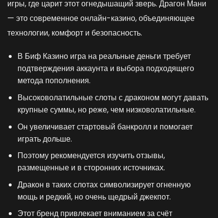
игры, где царит этот огнедышащий зверь. Драгон Мани
— это современное онлайн-казино, объединяющее
технологии, комфорт и безопасность.
В Биф Казино игра на реальные деньги требует
подтверждения аккаунта и выбора подходящего
метода пополнения.
Высоковолатильные слоты с драконом могут давать
крупные суммы, но реже, чем низковолатильные.
Он увеличивает стартовый банкролл и помогает
играть дольше.
Поэтому рекомендуется изучить отзывы,
размещенные и в сторонних источниках.
Дракон в таких слотах символизирует огненную
мощь и редкий, но очень щедрый джекпот.
Этот бренд привлекает вниманием за счёт