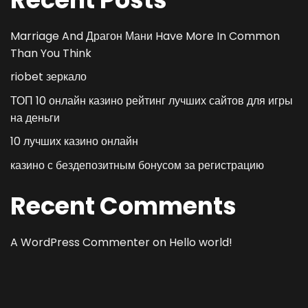
Marriage And Драгон Мани Have More In Common
Than You Think
riobet зеркало
ТОП 10 онлайн казино рейтинг лучших сайтов для игры
на деньги
10 лучших казино онлайн
казино с бездепозитным бонусом за регистрацию
Recent Comments
A WordPress Commenter
on
Hello world!