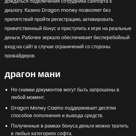
дождаться подключения сотрудника саппорта к
диалогу. Казино Dragon money позволяет без
препятствий пройти регистрацию, активировать
приветственный бонус и приступить к игре на реальные
деньги. Рабочее зеркало обеспечивает бесперебойный
вход на сайт в случае ограничений со стороны
провайдеров.
драгон мани
Но снимки документов могут быть запрошены в
любой момент.
Dragon Money Casino поддерживает десятки
способов пополнения и вывода средств.
Полученные в рамках бонуса деньги можно тратить
в любых категориях софта.