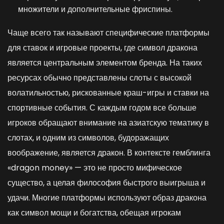
множители и дополнительные фриспины.
Чаще всего так называют специфические платформы
для ставок и игровые проекты, где символ дракона
является центральным элементом бренда. На таких
ресурсах обычно представлены слоты с высокой
волатильностью, рискованные краш-игры и ставки на
спортивные события. С каждым годом все больше
игроков обращают внимание на азиатскую тематику в
слотах, и одним из символов, будоражащих
воображение, является дракон. В контексте гемблинга
«dragon money» — это не просто мифическое
существо, а целая философия быстрого выигрыша и
удачи. Многие платформы используют образ дракона
как символ мощи и богатства, обещая игрокам