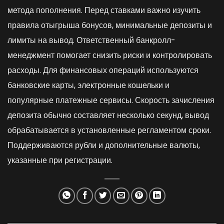
метода пополнения. Перед ставками важно изучить
правила отыгрыша бонусов, минимальные депозиты и
лимиты на вывод. Ответственный банкролл-
менеджмент помогает снизить риски и контролировать
расходы. Для финансовых операций используются
банковские карты, электронные кошельки и
популярные платежные сервисы. Скорость зачисления
депозита обычно составляет несколько секунд, вывод
обрабатывается в установленные регламентом сроки.
Поддерживаются рубли и дополнительные валюты,
указанные при регистрации.