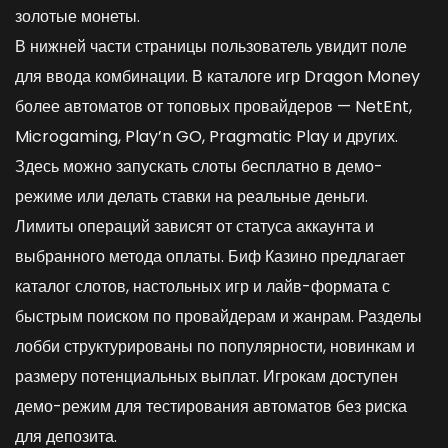
золотые монеты.
В нижней части страницы пользователь увидит поле
для ввода комбинации. В каталоге игр Dragon Money
более автоматов от топовых провайдеров — NetEnt,
Microgaming, Play’n GO, Pragmatic Play и других.
Здесь можно запускать слоты бесплатно в демо-
режиме или делать ставки на реальные деньги.
Лимиты операций зависят от статуса аккаунта и
выбранного метода оплаты. Биф Казино предлагает
каталог слотов, настольных игр и лайв-формата с
быстрым поиском по провайдерам и жанрам. Разделы
лобби структурированы по популярности, новинкам и
размеру потенциальных выплат. Игрокам доступен
демо-режим для тестирования автоматов без риска
для депозита.