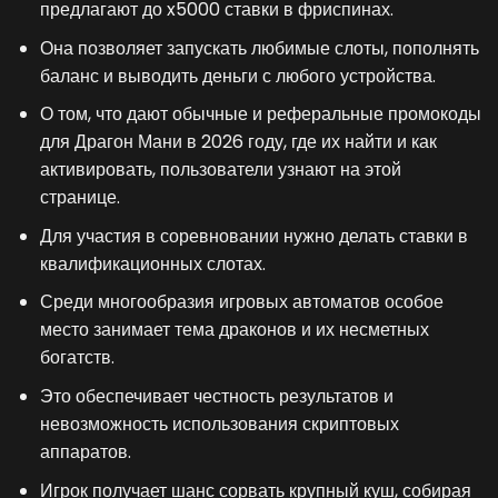
предлагают до x5000 ставки в фриспинах.
Она позволяет запускать любимые слоты, пополнять
баланс и выводить деньги с любого устройства.
О том, что дают обычные и реферальные промокоды
для Драгон Мани в 2026 году, где их найти и как
активировать, пользователи узнают на этой
странице.
Для участия в соревновании нужно делать ставки в
квалификационных слотах.
Среди многообразия игровых автоматов особое
место занимает тема драконов и их несметных
богатств.
Это обеспечивает честность результатов и
невозможность использования скриптовых
аппаратов.
Игрок получает шанс сорвать крупный куш, собирая