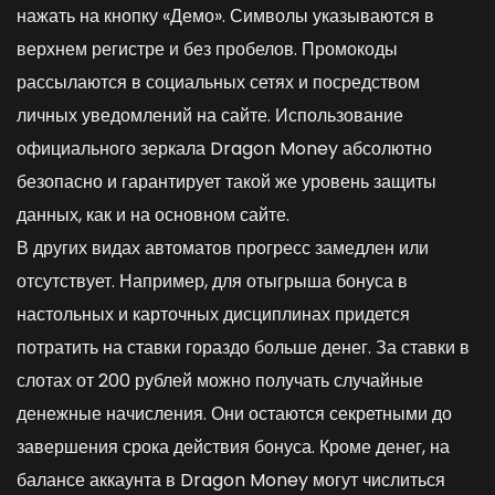
нажать на кнопку «Демо». Символы указываются в
верхнем регистре и без пробелов. Промокоды
рассылаются в социальных сетях и посредством
личных уведомлений на сайте. Использование
официального зеркала Dragon Money абсолютно
безопасно и гарантирует такой же уровень защиты
данных, как и на основном сайте.
В других видах автоматов прогресс замедлен или
отсутствует. Например, для отыгрыша бонуса в
настольных и карточных дисциплинах придется
потратить на ставки гораздо больше денег. За ставки в
слотах от 200 рублей можно получать случайные
денежные начисления. Они остаются секретными до
завершения срока действия бонуса. Кроме денег, на
балансе аккаунта в Dragon Money могут числиться